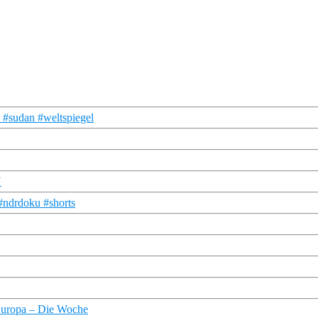
n #sudan #weltspiegel
U
#ndrdoku #shorts
Europa – Die Woche