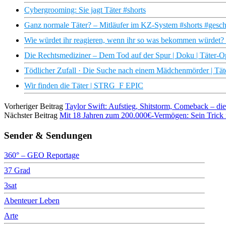
Cybergrooming: Sie jagt Täter #shorts
Ganz normale Täter? – Mitläufer im KZ-System #shorts #gesc
Wie würdet ihr reagieren, wenn ihr so was bekommen würdet? 
Die Rechtsmediziner – Dem Tod auf der Spur | Doku | Täter-Opf
Tödlicher Zufall · Die Suche nach einem Mädchenmörder | Täte
Wir finden die Täter | STRG_F EPIC
Vorheriger Beitrag
Taylor Swift: Aufstieg, Shitstorm, Comeback – d
Nächster Beitrag
Mit 18 Jahren zum 200.000€-Vermögen: Sein Trick 
Sender & Sendungen
360° – GEO Reportage
37 Grad
3sat
Abenteuer Leben
Arte