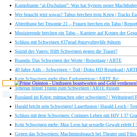
Kampfname “al-Dschulani”: Was hat Syriens neuer Machthaber v
Wer braucht jetzt sowas? Tabus brechen trotz Krieg | Tracks E
Abtreibung bei Trisomie 21 – Frauen brechen ein Tabu | Report
Musizierende brechen ein Tabu – Karriere auf Kosten der Gesu
Schluss mit Schweigen #37grad #storyofmylife #shorts
Suizid des Vaters: Hilft Schweigen gegen die Trauer?
Ruanda: Das Schweigen der Worte | Reportage | ARTE
40 Jahre Aids – Schweigen = Tod | Doku HD Reupload | ART
Kein Schweigen mehr über Endometriose | ARTE Re:
Teheran bringt Trump zum Schweigen | ARTE #zoom
×
Russland im Krieg: mitmachen oder schweigen? | Weltspiegel 
Harald bricht sein Schweigen! Laserfusion | Harald Lesch | T
Schluss mit dem Schweigen: Corinnes Leben mit HIV I 37 Gr
Kein Schweigen mehr: Max Leon hat sexuelle Gewalt erlebt I 
Gegen das Schweigen: Machtmissbrauch bei Theater und Fil