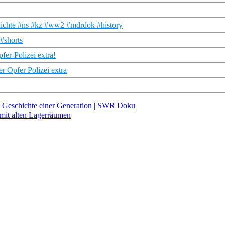
hichte #ns #kz #ww2 #mdrdok #history
#shorts
er-Polizei extra!
r Opfer Polizei extra
ie Geschichte einer Generation | SWR Doku
mit alten Lagerräumen