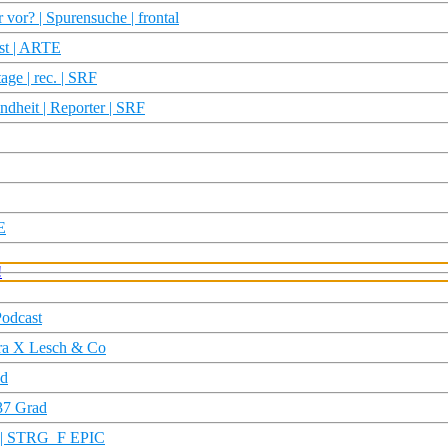
or? | Spurensuche | frontal
ast | ARTE
age | rec. | SRF
ndheit | Reporter | SRF
E
Podcast
erra X Lesch & Co
ad
37 Grad
m | STRG_F EPIC