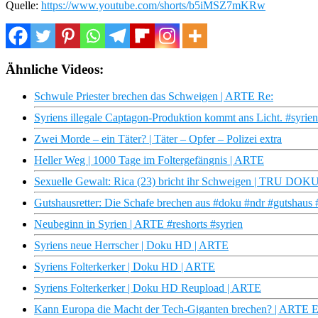
Quelle:
https://www.youtube.com/shorts/b5iMSZ7mKRw
Ähnliche Videos:
Schwule Priester brechen das Schweigen | ARTE Re:
Syriens illegale Captagon-Produktion kommt ans Licht. #syrie
Zwei Morde – ein Täter? | Täter – Opfer – Polizei extra
Heller Weg | 1000 Tage im Foltergefängnis | ARTE
Sexuelle Gewalt: Rica (23) bricht ihr Schweigen | TRU DOK
Gutshausretter: Die Schafe brechen aus #doku #ndr #gutshaus 
Neubeginn in Syrien | ARTE #reshorts #syrien
Syriens neue Herrscher | Doku HD | ARTE
Syriens Folterkerker | Doku HD | ARTE
Syriens Folterkerker | Doku HD Reupload | ARTE
Kann Europa die Macht der Tech-Giganten brechen? | ARTE 