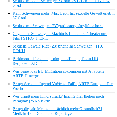
Schluss mit dem Schweigen: Corinnes Leben mit HIV I 37
Grad
Kein Schweigen mehr: Max Leon hat sexuelle Gewalt erlebt I
37 Grad
Schluss mit Schweigen #37grad #storyofmylife #shorts
Gegen das Schweigen: Machtmissbrauch bei Theater und
Film | STRG_F EPIC
Sexuelle Gewalt: Rica (23) bricht ihr Schweigen | TRU
DOKU
Parkinson – Forschung bringt Hoffnung | Doku HD
Reupload | ARTE
Was bringt das EU-Migrationsabkommen mit Ägypten? |
ARTE Hintergrund
Bringt Serbiens Jugend Vučić zu Fall? | ARTE Europa – Die
Woche
Wer bringt mein Kind zurück? Impfgegner fliehen nach
Paraguay | Y-Kollektiv
Bringt digitale Medizin tatsächlich mehr Gesundheit? |
Medizin 4.0 | Dokus und Reportagen