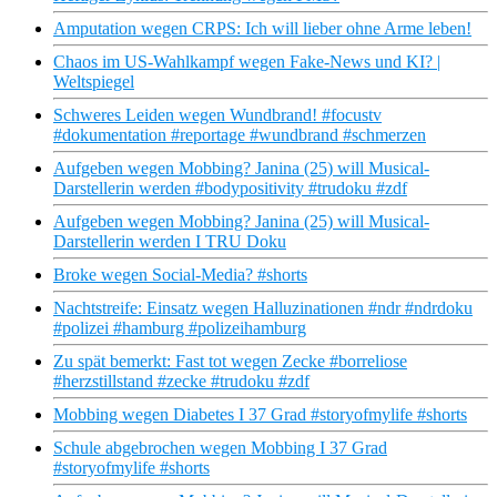
Amputation wegen CRPS: Ich will lieber ohne Arme leben!
Chaos im US-Wahlkampf wegen Fake-News und KI? |
Weltspiegel
Schweres Leiden wegen Wundbrand! #focustv
#dokumentation #reportage #wundbrand #schmerzen
Aufgeben wegen Mobbing? Janina (25) will Musical-
Darstellerin werden #bodypositivity #trudoku #zdf
Aufgeben wegen Mobbing? Janina (25) will Musical-
Darstellerin werden I TRU Doku
Broke wegen Social-Media? #shorts
Nachtstreife: Einsatz wegen Halluzinationen #ndr #ndrdoku
#polizei #hamburg #polizeihamburg
Zu spät bemerkt: Fast tot wegen Zecke #borreliose
#herzstillstand #zecke #trudoku #zdf
Mobbing wegen Diabetes I 37 Grad #storyofmylife #shorts
Schule abgebrochen wegen Mobbing I 37 Grad
#storyofmylife #shorts