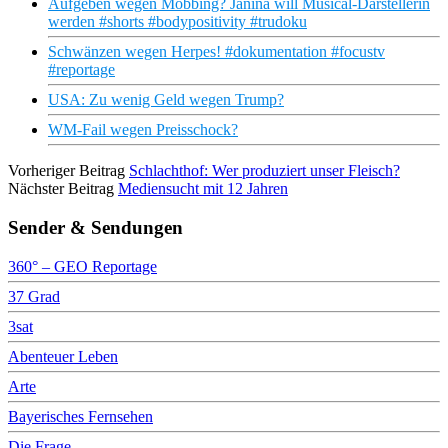
Aufgeben wegen Mobbing? Janina will Musical-Darstellerin
werden #shorts #bodypositivity #trudoku
Schwänzen wegen Herpes! #dokumentation #focustv
#reportage
USA: Zu wenig Geld wegen Trump?
WM-Fail wegen Preisschock?
Vorheriger Beitrag
Schlachthof: Wer produziert unser Fleisch?
Nächster Beitrag
Mediensucht mit 12 Jahren
Sender & Sendungen
360° – GEO Reportage
37 Grad
3sat
Abenteuer Leben
Arte
Bayerisches Fernsehen
Die Frage