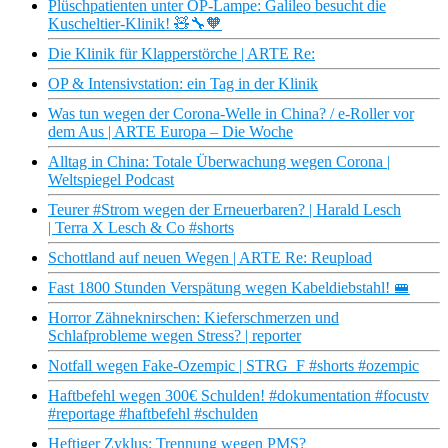
Plüschpatienten unter OP-Lampe: Galileo besucht die
Kuscheltier-Klinik! 🧸🔧🧡
Die Klinik für Klapperstörche | ARTE Re:
OP & Intensivstation: ein Tag in der Klinik
Was tun wegen der Corona-Welle in China? / e-Roller vor
dem Aus | ARTE Europa – Die Woche
Alltag in China: Totale Überwachung wegen Corona |
Weltspiegel Podcast
Teurer #Strom wegen der Erneuerbaren? | Harald Lesch
| Terra X Lesch & Co #shorts
Schottland auf neuen Wegen | ARTE Re: Reupload
Fast 1800 Stunden Verspätung wegen Kabeldiebstahl! 🚝
Horror Zähneknirschen: Kieferschmerzen und
Schlafprobleme wegen Stress? | reporter
Notfall wegen Fake-Ozempic | STRG_F #shorts #ozempic
Haftbefehl wegen 300€ Schulden! #dokumentation #focustv
#reportage #haftbefehl #schulden
Heftiger Zyklus: Trennung wegen PMS?