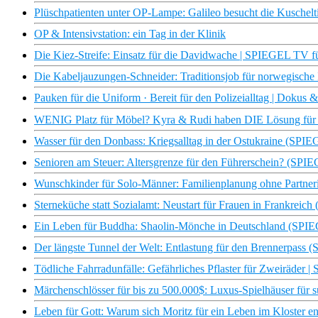
Plüschpatienten unter OP-Lampe: Galileo besucht die Kuschelt
OP & Intensivstation: ein Tag in der Klinik
Die Kiez-Streife: Einsatz für die Davidwache | SPIEGEL TV fü
Die Kabeljauzungen-Schneider: Traditionsjob für norwegisch
Pauken für die Uniform · Bereit für den Polizeialltag | Dokus 
WENIG Platz für Möbel? Kyra & Rudi haben DIE Lösung für 
Wasser für den Donbass: Kriegsalltag in der Ostukraine (SP
Senioren am Steuer: Altersgrenze für den Führerschein? (SP
Wunschkinder für Solo-Männer: Familienplanung ohne Partn
Sterneküche statt Sozialamt: Neustart für Frauen in Frankre
Ein Leben für Buddha: Shaolin-Mönche in Deutschland (SP
Der längste Tunnel der Welt: Entlastung für den Brennerpas
Tödliche Fahrradunfälle: Gefährliches Pflaster für Zweiräde
Märchenschlösser für bis zu 500.000$: Luxus-Spielhäuser für su
Leben für Gott: Warum sich Moritz für ein Leben im Kloster en