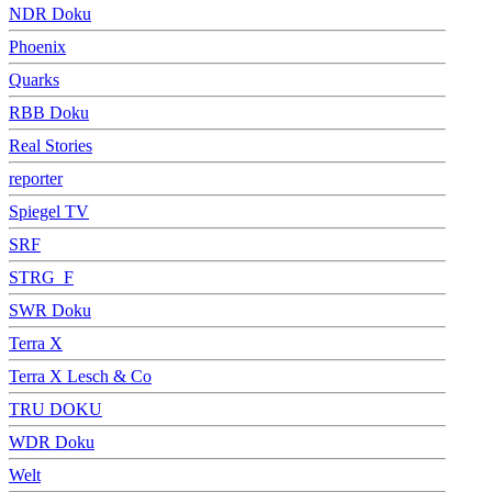
NDR Doku
Phoenix
Quarks
RBB Doku
Real Stories
reporter
Spiegel TV
SRF
STRG_F
SWR Doku
Terra X
Terra X Lesch & Co
TRU DOKU
WDR Doku
Welt