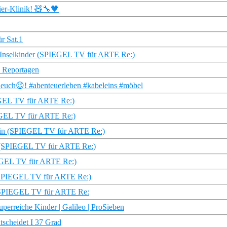
ier-Klinik! 🧸🔧🧡
r Sat.1
e Inselkinder (SPIEGEL TV für ARTE Re:)
& Reportagen
euch😉! #abenteuerleben #kabeleins #möbel
IEGEL TV für ARTE Re:)
IEGEL TV für ARTE Re:)
erin (SPIEGEL TV für ARTE Re:)
ich (SPIEGEL TV für ARTE Re:)
IEGEL TV für ARTE Re:)
s (SPIEGEL TV für ARTE Re:)
r | SPIEGEL TV für ARTE Re:
perreiche Kinder | Galileo | ProSieben
tscheidet I 37 Grad