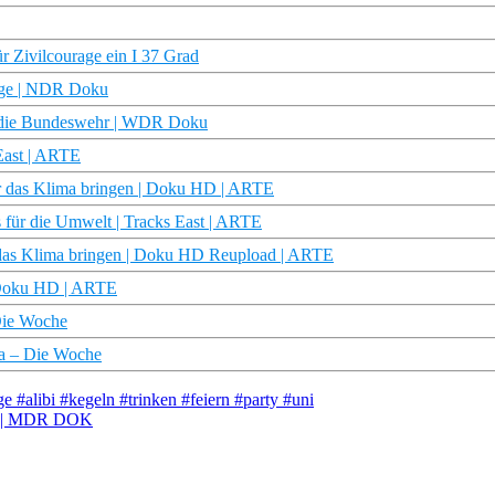
r Zivilcourage ein I 37 Grad
tage | NDR Doku
nd die Bundeswehr | WDR Doku
 East | ARTE
r das Klima bringen | Doku HD | ARTE
s für die Umwelt | Tracks East | ARTE
 das Klima bringen | Doku HD Reupload | ARTE
| Doku HD | ARTE
 Die Woche
pa – Die Woche
e #alibi #kegeln #trinken #feiern #party #uni
te | MDR DOK