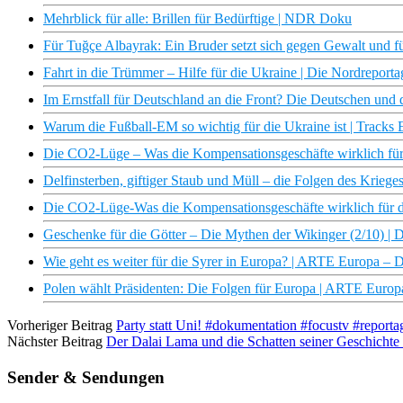
Mehrblick für alle: Brillen für Bedürftige | NDR Doku
Für Tuğçe Albayrak: Ein Bruder setzt sich gegen Gewalt und fü
Fahrt in die Trümmer – Hilfe für die Ukraine | Die Nordrepor
Im Ernstfall für Deutschland an die Front? Die Deutschen u
Warum die Fußball-EM so wichtig für die Ukraine ist | Tracks
Die CO2-Lüge – Was die Kompensationsgeschäfte wirklich fü
Delfinsterben, giftiger Staub und Müll – die Folgen des Kriege
Die CO2-Lüge-Was die Kompensationsgeschäfte wirklich für
Geschenke für die Götter – Die Mythen der Wikinger (2/10) 
Wie geht es weiter für die Syrer in Europa? | ARTE Europa –
Polen wählt Präsidenten: Die Folgen für Europa | ARTE Euro
Vorheriger Beitrag
Party statt Uni! #dokumentation #focustv #reportag
Nächster Beitrag
Der Dalai Lama und die Schatten seiner Geschich
Sender & Sendungen