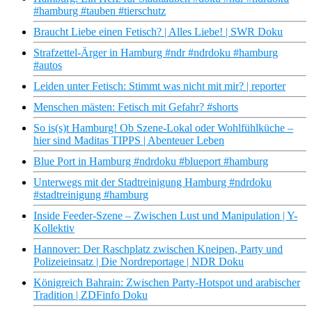
#hamburg #tauben #tierschutz
Braucht Liebe einen Fetisch? | Alles Liebe! | SWR Doku
Strafzettel-Ärger in Hamburg #ndr #ndrdoku #hamburg
#autos
Leiden unter Fetisch: Stimmt was nicht mit mir? | reporter
Menschen mästen: Fetisch mit Gefahr? #shorts
So is(s)t Hamburg! Ob Szene-Lokal oder Wohlfühlküche –
hier sind Maditas TIPPS | Abenteuer Leben
Blue Port in Hamburg #ndrdoku #blueport #hamburg
Unterwegs mit der Stadtreinigung Hamburg #ndrdoku
#stadtreinigung #hamburg
Inside Feeder-Szene – Zwischen Lust und Manipulation | Y-
Kollektiv
Hannover: Der Raschplatz zwischen Kneipen, Party und
Polizeieinsatz | Die Nordreportage | NDR Doku
Königreich Bahrain: Zwischen Party-Hotspot und arabischer
Tradition | ZDFinfo Doku