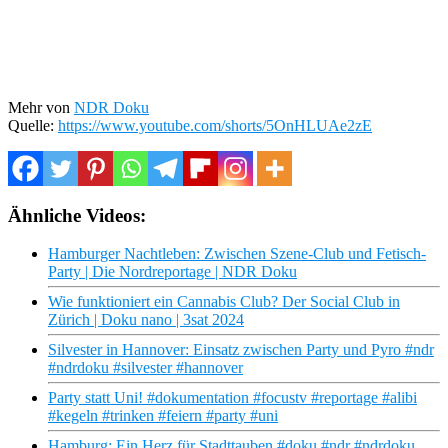
Mehr von
NDR Doku
Quelle:
https://www.youtube.com/shorts/5OnHLUAe2zE
Ähnliche Videos:
Hamburger Nachtleben: Zwischen Szene-Club und Fetisch-
Party | Die Nordreportage | NDR Doku
Wie funktioniert ein Cannabis Club? Der Social Club in
Zürich | Doku nano | 3sat 2024
Silvester in Hannover: Einsatz zwischen Party und Pyro #ndr
#ndrdoku #silvester #hannover
Party statt Uni! #dokumentation #focustv #reportage #alibi
#kegeln #trinken #feiern #party #uni
Hamburg: Ein Herz für Stadttauben #doku #ndr #ndrdoku