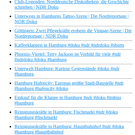
Club-Legenden: Norddeutsche Diskotheken, die Geschichte
schrieben | NDR Doku
Unterwegs in Hamburgs Tattoo-Szene | Die Nordreportage |
NDR Doku
Göttingen: Zwei Pflegekräfte erobern die Vintage-Szene | Die
Nordreportage | NDR Doku
Kaffeeklappen in Hamburg #doku #ndr #ndrdoku #shorts
Phoenix-Viertel: Terry Jackson ist Vorbild für viele #ndr
#ndrdoku #doku #hamburg
Unterwelt Hamburg: Kuriose Gegenstände #doku #ndr
#hamburg
Hamburg Hafencity: Europas größte Stadt-Baustelle #ndr
#hamburg #hafencity #doku
Einkauf für die Klappe in Hamburg #ndr #doku #imbiss
#hamburg
Reinigungskräfte in Hamburg: Fischmarkt #ndr #doku
#hamburg #fischmarkt
Reinigungskräfte in Hamburg: Hauptbahnhof #ndr #doku
#hamburg #hauptbahnhof