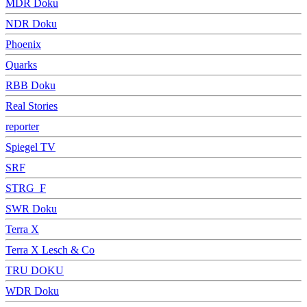
MDR Doku
NDR Doku
Phoenix
Quarks
RBB Doku
Real Stories
reporter
Spiegel TV
SRF
STRG_F
SWR Doku
Terra X
Terra X Lesch & Co
TRU DOKU
WDR Doku