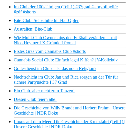
Im Club der 100-Jährigen (Teil 1) #37grad #storyofmylife
#zdf #shorts
Bite-Club: Selbsthilfe für Hai-Opfer
Australien: Bite-Club
Wie Multi-Club Ownerships den Fußball verändern – mit
Nico Heymer I X Gründe I frontal
Erstes Gras vom Cannabis-Club #shorts
Cannabis Social Club: Einfach legal Kiffen? | Y-Kollektiv
Gottesdienst im Club – Ist das noch Religion?
Nachtschicht im Club: Jan und Rica sorgen an der Tür für
sichere Partynächte I 37 Grad
Ein Club, aber nicht zum Tanzen!
Diesen Club feiern alle!
Die Geschichte von Willy Brandt und Herbert Frahm | Unsere
Geschichte | NDR Doku
Luxus auf dem Meer: Die Geschichte der Kreuzfahrt (Teil 1) |
Unsere Geschichte | NDR Doku