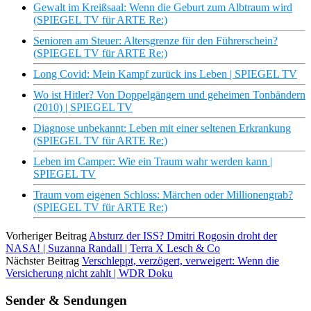
Gewalt im Kreißsaal: Wenn die Geburt zum Albtraum wird
(SPIEGEL TV für ARTE Re:)
Senioren am Steuer: Altersgrenze für den Führerschein?
(SPIEGEL TV für ARTE Re:)
Long Covid: Mein Kampf zurück ins Leben | SPIEGEL TV
Wo ist Hitler? Von Doppelgängern und geheimen Tonbändern
(2010) | SPIEGEL TV
Diagnose unbekannt: Leben mit einer seltenen Erkrankung
(SPIEGEL TV für ARTE Re:)
Leben im Camper: Wie ein Traum wahr werden kann |
SPIEGEL TV
Traum vom eigenen Schloss: Märchen oder Millionengrab?
(SPIEGEL TV für ARTE Re:)
Vorheriger Beitrag
Absturz der ISS? Dmitri Rogosin droht der
NASA! | Suzanna Randall | Terra X Lesch & Co
Nächster Beitrag
Verschleppt, verzögert, verweigert: Wenn die
Versicherung nicht zahlt | WDR Doku
Sender & Sendungen