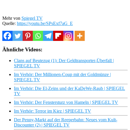
Mehr von
Spiegel TV
Quelle:
https://youtu.be/SPsExf7aG_E
Ähnliche Videos:
Clans auf Beutezug (1): Der Geldtransporter-Überfall |
SPIEGEL TV
Im Verhör: Der Millionen-Coup mit der Goldmünze |
SPIEGEL TV
Im Verhör: Die El-Zeins und der KaDeWe-Raub | SPIEGEL
TV
Im Verhör: Der Fenstersturz von Hameln | SPIEGEL TV
Im Verhör: Terror im Kiez | SPIEGEL TV
Der Penny-Markt auf der Reeperbahn: Neues vom Kult-
Discounter (2) | SPIEGEL TV