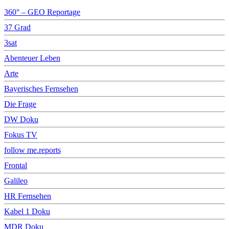
360° – GEO Reportage
37 Grad
3sat
Abenteuer Leben
Arte
Bayerisches Fernsehen
Die Frage
DW Doku
Fokus TV
follow me.reports
Frontal
Galileo
HR Fernsehen
Kabel 1 Doku
MDR Doku