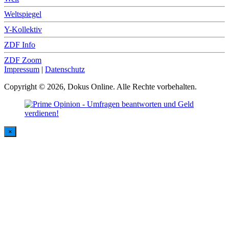
Weltspiegel
Y-Kollektiv
ZDF Info
ZDF Zoom
Impressum
|
Datenschutz
Copyright © 2026, Dokus Online. Alle Rechte vorbehalten.
×