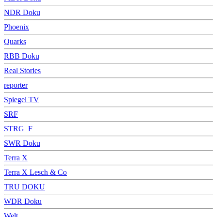
NDR Doku
Phoenix
Quarks
RBB Doku
Real Stories
reporter
Spiegel TV
SRF
STRG_F
SWR Doku
Terra X
Terra X Lesch & Co
TRU DOKU
WDR Doku
Welt