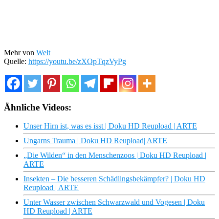
Mehr von
Welt
Quelle:
https://youtu.be/zXQpTqzVyPg
Ähnliche Videos:
Unser Hirn ist, was es isst | Doku HD Reupload | ARTE
Ungarns Trauma | Doku HD Reupload| ARTE
„Die Wilden“ in den Menschenzoos | Doku HD Reupload |
ARTE
Insekten – Die besseren Schädlingsbekämpfer? | Doku HD
Reupload | ARTE
Unter Wasser zwischen Schwarzwald und Vogesen | Doku
HD Reupload | ARTE