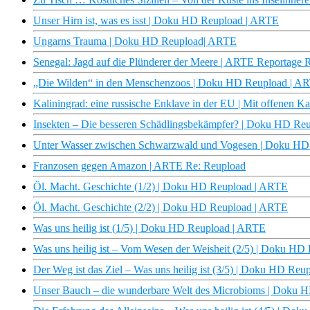
Unser Hirn ist, was es isst | Doku HD Reupload | ARTE
Ungarns Trauma | Doku HD Reupload| ARTE
Senegal: Jagd auf die Plünderer der Meere | ARTE Reportage 
„Die Wilden“ in den Menschenzoos | Doku HD Reupload | A
Kaliningrad: eine russische Enklave in der EU | Mit offenen 
Insekten – Die besseren Schädlingsbekämpfer? | Doku HD Re
Unter Wasser zwischen Schwarzwald und Vogesen | Doku HD
Franzosen gegen Amazon | ARTE Re: Reupload
Öl. Macht. Geschichte (1/2) | Doku HD Reupload | ARTE
Öl. Macht. Geschichte (2/2) | Doku HD Reupload | ARTE
Was uns heilig ist (1/5) | Doku HD Reupload | ARTE
Was uns heilig ist – Vom Wesen der Weisheit (2/5) | Doku H
Der Weg ist das Ziel – Was uns heilig ist (3/5) | Doku HD Re
Unser Bauch – die wunderbare Welt des Microbioms | Doku 