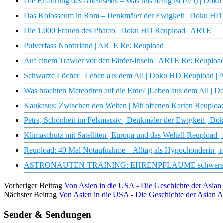
Die Erfahrung des Alleinseins – Was uns heilig ist (4/5) | D
Das Kolosseum in Rom – Denkmäler der Ewigkeit | Doku HD
Die 1.000 Frauen des Pharao | Doku HD Reupload | ARTE
Pulverfass Nordirland | ARTE Re: Reupload
Auf einem Trawler vor den Färöer-Inseln | ARTE Re: Reuploa
Schwarze Löcher | Leben aus dem All | Doku HD Reupload |
Was brachten Meteoriten auf die Erde? |Leben aus dem All |
Kaukasus: Zwischen den Welten | Mit offenen Karten Reuplo
Petra, Schönheit im Felsmassiv | Denkmäler der Ewigkeit | 
Klimaschutz mit Satelliten | Europa und das Weltall Reupload
Reupload: 40 Mal Notaufnahme – Alltag als Hypochonderin | r
ASTRONAUTEN-TRAINING: EHRENPFLAUME schwerelos – 
Vorheriger Beitrag
Von Asien in die USA - Die Geschichte der Asia
Nächster Beitrag
Von Asien in die USA - Die Geschichte der Asian 
Sender & Sendungen