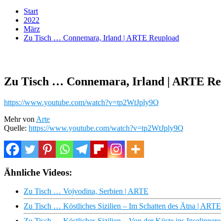
Start
2022
März
Zu Tisch … Connemara, Irland | ARTE Reupload
Zu Tisch … Connemara, Irland | ARTE R
https://www.youtube.com/watch?v=tp2WtJply9Q
Mehr von
Arte
Quelle:
https://www.youtube.com/watch?v=tp2WtJply9Q
Ähnliche Videos:
Zu Tisch … Vojvodina, Serbien | ARTE
Zu Tisch … Köstliches Sizilien – Im Schatten des Ätna | ARTE
Zu Tisch … Köstliches Sizilien – Von der Küste ins Inselinner