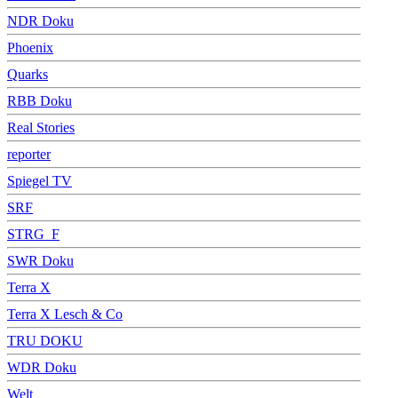
NDR Doku
Phoenix
Quarks
RBB Doku
Real Stories
reporter
Spiegel TV
SRF
STRG_F
SWR Doku
Terra X
Terra X Lesch & Co
TRU DOKU
WDR Doku
Welt