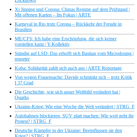
Lockdown
Xi Jinping und Corona: Chinas Regime auf dem Prüfstand |
Mit offenen Karten – Im Fokus | ARTE
Karneval in Rio trotz Corona – Rückkehr der Freude in
Brasilien
ME/CFS: Ich habe eine Erschöpfung, die sich keiner
vorstellen kann | Y-Kollektiv
Ständig auf LSD: Das erhofft sich Bastian vom Microdosing |
reporter
Kuba: Solidarität zahlt sich auch aus | ARTE Reportage
Von wegen Frauensache: Davide schminkt sich – trotz Kritik
I 37 Grad
Die Geschichte, wie sich unser Weltbild verändert hat |
Quarks
Ukraine-Krieg: Wie eine Woche die Welt verändert | STRG_F
Autobahnen blockieren, SUV platt machen: Wie weit geht ihr
Protest? | STRG_F
Deutsche Kämpfer in der Ukraine: Beeinflussen sie den
Krieg? | STRG_F