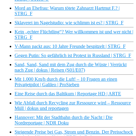
Mord an Ehefrau: Warum tötete Zahnarzt Hartmut F.? |
STRG_F
Sklaverei im Nagelstudio: wie schlimm ist es? | STRG_F
Kein „echter Flüchtling“? Wer willkommen ist und wer nicht |
STRG_F
V-Mann packt aus: 10 Jahre Freunde bespitzelt | STRG_F
Gegen Putin: So gefährlich ist Protest in Russland | STRG_F
Sand, Sand, Sand mit dem Zug durch die Wüste | Verrückt
nach Zug | dokus | Reisen (S01/E07)
Mit 1.000 Km/h durch die Luft! – 10 Fragen an einen
Privatjetpilot | Galileo | ProSieben
Eine Reise durch das Baltikum | Reportage HD | ARTE
Wie Abfall durch Recycling zur Ressource wird – Ressource
Müll | dokus und reportagen
Hannover: Mit der Stadtbahn durch die Nacht | Die
Nordreportage | NDR Doku
Steigende Preise bei Gas, Strom und Benzin. Der Preisschock