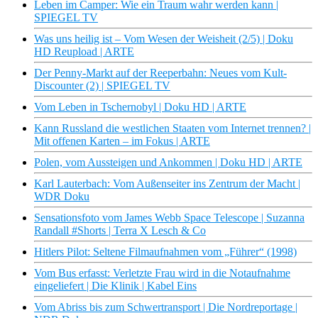
Leben im Camper: Wie ein Traum wahr werden kann |
SPIEGEL TV
Was uns heilig ist – Vom Wesen der Weisheit (2/5) | Doku
HD Reupload | ARTE
Der Penny-Markt auf der Reeperbahn: Neues vom Kult-
Discounter (2) | SPIEGEL TV
Vom Leben in Tschernobyl | Doku HD | ARTE
Kann Russland die westlichen Staaten vom Internet trennen? |
Mit offenen Karten – im Fokus | ARTE
Polen, vom Aussteigen und Ankommen | Doku HD | ARTE
Karl Lauterbach: Vom Außenseiter ins Zentrum der Macht |
WDR Doku
Sensationsfoto vom James Webb Space Telescope | Suzanna
Randall #Shorts | Terra X Lesch & Co
Hitlers Pilot: Seltene Filmaufnahmen vom „Führer“ (1998)
Vom Bus erfasst: Verletzte Frau wird in die Notaufnahme
eingeliefert | Die Klinik | Kabel Eins
Vom Abriss bis zum Schwertransport | Die Nordreportage |