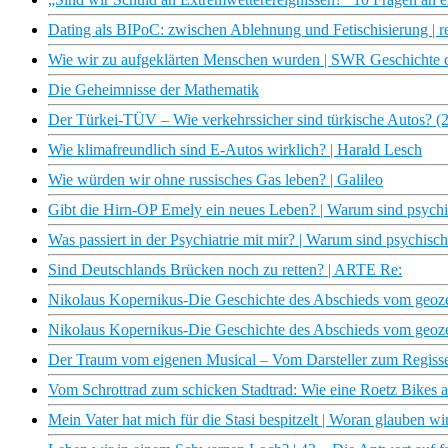
Dating als BIPoC: zwischen Ablehnung und Fetischisierung | r
Wie wir zu aufgeklärten Menschen wurden | SWR Geschichte 
Die Geheimnisse der Mathematik
Der Türkei-TÜV – Wie verkehrssicher sind türkische Autos? (
Wie klimafreundlich sind E-Autos wirklich? | Harald Lesch
Wie würden wir ohne russisches Gas leben? | Galileo
Gibt die Hirn-OP Emely ein neues Leben? | Warum sind psych
Was passiert in der Psychiatrie mit mir? | Warum sind psychis
Sind Deutschlands Brücken noch zu retten? | ARTE Re:
Nikolaus Kopernikus-Die Geschichte des Abschieds vom geozent
Nikolaus Kopernikus-Die Geschichte des Abschieds vom geozent
Der Traum vom eigenen Musical – Vom Darsteller zum Regiss
Vom Schrottrad zum schicken Stadtrad: Wie eine Roetz Bikes alt
Mein Vater hat mich für die Stasi bespitzelt | Woran glauben wi