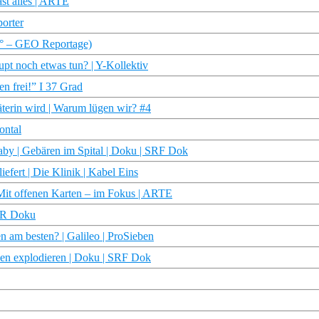
st alles | ARTE
porter
60° – GEO Reportage)
pt noch etwas tun? | Y-Kollektiv
n frei!” I 37 Grad
terin wird | Warum lügen wir? #4
ontal
by | Gebären im Spital | Doku | SRF Dok
efert | Die Klinik | Kabel Eins
 Mit offenen Karten – im Fokus | ARTE
NDR Doku
n am besten? | Galileo | ProSieben
pen explodieren | Doku | SRF Dok