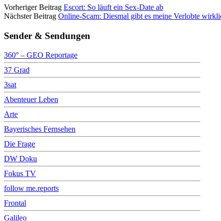
Vorheriger Beitrag
Escort: So läuft ein Sex-Date ab
Nächster Beitrag
Online-Scam: Diesmal gibt es meine Verlobte wirkl
Sender & Sendungen
360° – GEO Reportage
37 Grad
3sat
Abenteuer Leben
Arte
Bayerisches Fernsehen
Die Frage
DW Doku
Fokus TV
follow me.reports
Frontal
Galileo