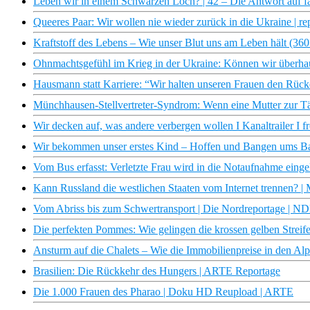
Leben wir in einem Schwarzen Loch? | 42 – Die Antwort auf fa
Queeres Paar: Wir wollen nie wieder zurück in die Ukraine | re
Kraftstoff des Lebens – Wie unser Blut uns am Leben hält (3
Ohnmachtsgefühl im Krieg in der Ukraine: Können wir überhau
Hausmann statt Karriere: “Wir halten unseren Frauen den Rücke
Münchhausen-Stellvertreter-Syndrom: Wenn eine Mutter zur Tä
Wir decken auf, was andere verbergen wollen I Kanaltrailer I fr
Wir bekommen unser erstes Kind – Hoffen und Bangen ums Ba
Vom Bus erfasst: Verletzte Frau wird in die Notaufnahme eingeli
Kann Russland die westlichen Staaten vom Internet trennen? |
Vom Abriss bis zum Schwertransport | Die Nordreportage | 
Die perfekten Pommes: Wie gelingen die krossen gelben Streife
Ansturm auf die Chalets – Wie die Immobilienpreise in den Al
Brasilien: Die Rückkehr des Hungers | ARTE Reportage
Die 1.000 Frauen des Pharao | Doku HD Reupload | ARTE