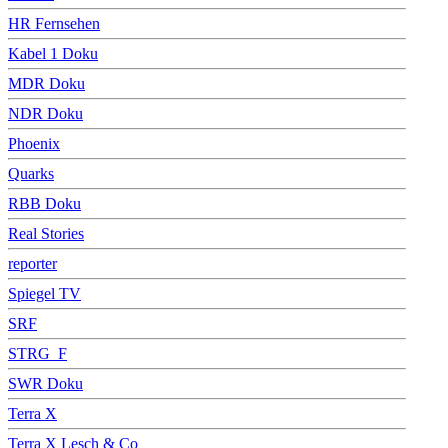
HR Fernsehen
Kabel 1 Doku
MDR Doku
NDR Doku
Phoenix
Quarks
RBB Doku
Real Stories
reporter
Spiegel TV
SRF
STRG_F
SWR Doku
Terra X
Terra X Lesch & Co