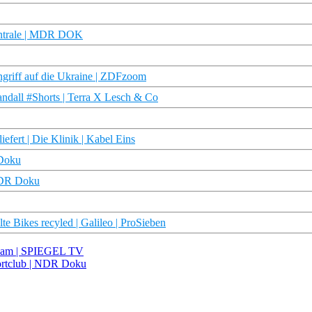
entrale | MDR DOK
ngriff auf die Ukraine | ZDFzoom
ndall #Shorts | Terra X Lesch & Co
efert | Die Klinik | Kabel Eins
 Doku
 WDR Doku
e Bikes recyled | Galileo | ProSieben
Team | SPIEGEL TV
Sportclub | NDR Doku