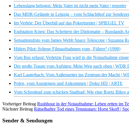
Lebenslang belogen: Mein Vater ist nicht mein Vater | reporter
Das MDR-Gelände in Leipzig – vom Schlachthof zur Sendez
Im Verhör: Der Überfall auf das Pokerturnier | SPIEGEL TV
Endstation Krieg: Das Scheitern der Diplomatie – Russlands A
Sensationsfoto vom James Webb Space Telescope | Suzanna Ra
Hitlers Pilot: Seltene Filmaufnahmen vom „Führer“ (1998)
Vom Bus erfasst: Verletzte Frau wird in die Notaufnahme eingeli
Der große Traum vom Aufstieg: Mein Weg nach oben | WDR
Karl Lauterbach: Vom Außenseiter ins Zentrum der Macht |
Polen, vom Aussteigen und Ankommen | Doku HD | ARTE
Vom Schrottrad zum schicken Stadtrad: Wie eine Roetz Bikes alt
Vorheriger Beitrag
Rushhour in der Notaufnahme: Leben retten im 
Nächster Beitrag
Rätselhafter Tod eines Tennisstars: Horst Skoff | 
Sender & Sendungen