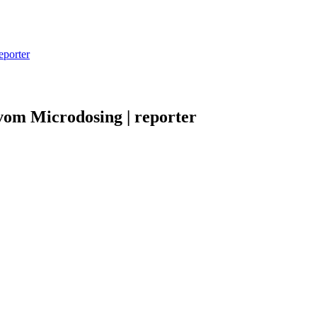
eporter
 vom Microdosing | reporter