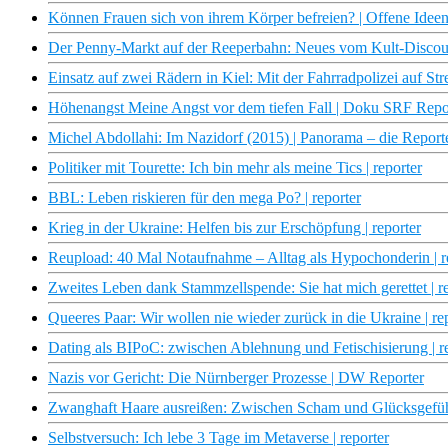
Können Frauen sich von ihrem Körper befreien? | Offene Idee
Der Penny-Markt auf der Reeperbahn: Neues vom Kult-Disco
Einsatz auf zwei Rädern in Kiel: Mit der Fahrradpolizei auf S
Höhenangst Meine Angst vor dem tiefen Fall | Doku SRF Rep
Michel Abdollahi: Im Nazidorf (2015) | Panorama – die Repo
Politiker mit Tourette: Ich bin mehr als meine Tics | reporter
BBL: Leben riskieren für den mega Po? | reporter
Krieg in der Ukraine: Helfen bis zur Erschöpfung | reporter
Reupload: 40 Mal Notaufnahme – Alltag als Hypochonderin | r
Zweites Leben dank Stammzellspende: Sie hat mich gerettet | r
Queeres Paar: Wir wollen nie wieder zurück in die Ukraine | re
Dating als BIPoC: zwischen Ablehnung und Fetischisierung | r
Nazis vor Gericht: Die Nürnberger Prozesse | DW Reporter
Zwanghaft Haare ausreißen: Zwischen Scham und Glücksgefühl
Selbstversuch: Ich lebe 3 Tage im Metaverse | reporter