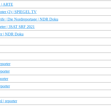
n | ARTE
unter (2) | SPIEGEL TV
treife | Die Nordreportage | NDR Doku
orter | 3SAT SRF 2021
rter | NDR Doku
eporter
eporter
porter
eporter
 | reporter