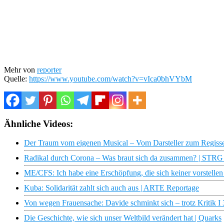
Mehr von
reporter
Quelle:
https://www.youtube.com/watch?v=vIca0bhVYbM
Ähnliche Videos:
Der Traum vom eigenen Musical – Vom Darsteller zum Regiss
Radikal durch Corona – Was braut sich da zusammen? | STR
ME/CFS: Ich habe eine Erschöpfung, die sich keiner vorstellen
Kuba: Solidarität zahlt sich auch aus | ARTE Reportage
Von wegen Frauensache: Davide schminkt sich – trotz Kritik I
Die Geschichte, wie sich unser Weltbild verändert hat | Quarks