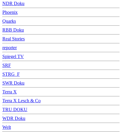
NDR Doku
Phoenix
Quarks
RBB Doku
Real Stories
reporter
Spiegel TV
SRF
STRG_F
SWR Doku
Terra X
Terra X Lesch & Co
TRU DOKU
WDR Doku
Welt