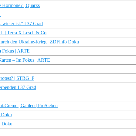
che Hormone? | Quarks
d
wie er ist.” I 37 Grad
sch | Terra X Lesch & Co
 durch den Ukraine-Krieg | ZDFinfo Doku
Im Fokus | ARTE
n Karten – Im Fokus | ARTE
Protest? | STRG_F
terbenden I 37 Grad
at-Creme | Galileo | ProSieben
R Doku
DR Doku