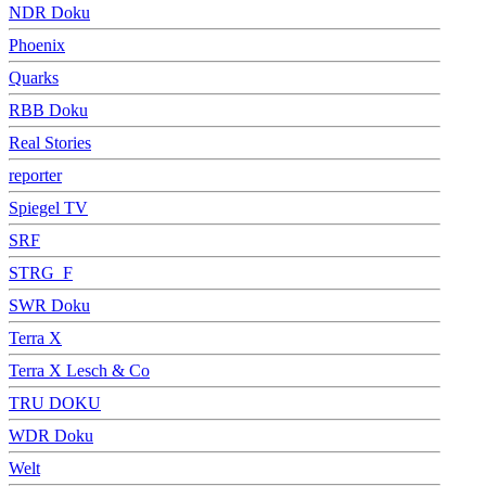
NDR Doku
Phoenix
Quarks
RBB Doku
Real Stories
reporter
Spiegel TV
SRF
STRG_F
SWR Doku
Terra X
Terra X Lesch & Co
TRU DOKU
WDR Doku
Welt