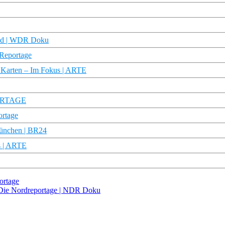
and | WDR Doku
Reportage
n Karten – Im Fokus | ARTE
PORTAGE
rtage
 München | BR24
s | ARTE
ortage
| Die Nordreportage | NDR Doku