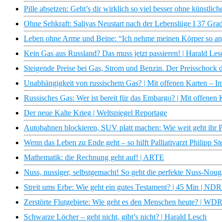
Pille absetzen: Geht’s dir wirklich so viel besser ohne künstli
Ohne Sehkraft: Saliyas Neustart nach der Lebenslüge I 37 Gra
Leben ohne Arme und Beine: “Ich nehme meinen Körper so an, 
Kein Gas aus Russland? Das muss jetzt passieren! | Harald Le
Steigende Preise bei Gas, Strom und Benzin. Der Preisschock
Unabhängigkeit von russischem Gas? | Mit offenen Karten – 
Russisches Gas: Wer ist bereit für das Embargo? | Mit offene
Der neue Kalte Krieg | Weltspiegel Reportage
Autobahnen blockieren, SUV platt machen: Wie weit geht ihr 
Wenn das Leben zu Ende geht – so hilft Palliativarzt Philipp S
Mathematik: die Rechnung geht auf! | ARTE
Nuss, nussiger, selbstgemacht! So geht die perfekte Nuss-Noug
Streit ums Erbe: Wie geht ein gutes Testament? | 45 Min | ND
Zerstörte Flutgebiete: Wie geht es den Menschen heute? | W
Schwarze Löcher – geht nicht, gibt’s nicht? | Harald Lesch