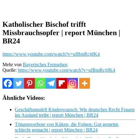
Katholischer Bischof trifft
Missbrauchsopfer | report München |
BR24
https://www.youtube.com/watch?v=ufBmRcjifK4
Mehr von
Bayerisches Fernsehen
Quelle:
https://www.youtube.com/watch?v=ufBmRcjifK4
Ähnliche Videos:
Geschäftsmodell Kinderwunsch: Wie deutsches Recht Frauen
ins Ausland treibt | report München | BR24
Tötungsverbote von Küken, die Folgen: Gut gemeint,
schlecht gemacht | report München | BR24