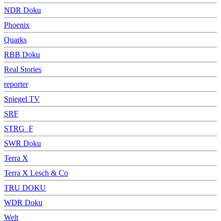
NDR Doku
Phoenix
Quarks
RBB Doku
Real Stories
reporter
Spiegel TV
SRF
STRG_F
SWR Doku
Terra X
Terra X Lesch & Co
TRU DOKU
WDR Doku
Welt