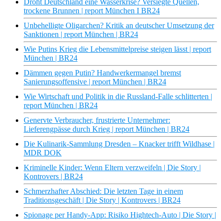
Droht Deutschland eine Wasserkrise? Versiegte Quellen,
trockene Brunnen | report München I BR24
Unbehelligte Oligarchen? Kritik an deutscher Umsetzung der
Sanktionen | report München | BR24
Wie Putins Krieg die Lebensmittelpreise steigen lässt | report
München | BR24
Dämmen gegen Putin? Handwerkermangel bremst
Sanierungsoffensive | report München | BR24
Wie Wirtschaft und Politik in die Russland-Falle schlitterten |
report München | BR24
Genervte Verbraucher, frustrierte Unternehmer:
Lieferengpässe durch Krieg | report München | BR24
Die Kulinarik-Sammlung Dresden – Knacker trifft Wildhase |
MDR DOK
Kriminelle Kinder: Wenn Eltern verzweifeln | Die Story |
Kontrovers | BR24
Schmerzhafter Abschied: Die letzten Tage in einem
Traditionsgeschäft | Die Story | Kontrovers | BR24
Spionage per Handy-App: Risiko Hightech-Auto | Die Story |