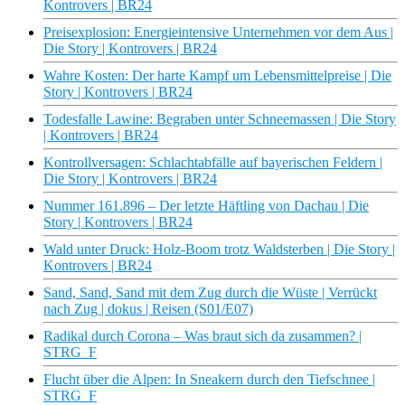
Kontrovers | BR24
Preisexplosion: Energieintensive Unternehmen vor dem Aus |
Die Story | Kontrovers | BR24
Wahre Kosten: Der harte Kampf um Lebensmittelpreise | Die
Story | Kontrovers | BR24
Todesfalle Lawine: Begraben unter Schneemassen | Die Story
| Kontrovers | BR24
Kontrollversagen: Schlachtabfälle auf bayerischen Feldern |
Die Story | Kontrovers | BR24
Nummer 161.896 – Der letzte Häftling von Dachau | Die
Story | Kontrovers | BR24
Wald unter Druck: Holz-Boom trotz Waldsterben | Die Story |
Kontrovers | BR24
Sand, Sand, Sand mit dem Zug durch die Wüste | Verrückt
nach Zug | dokus | Reisen (S01/E07)
Radikal durch Corona – Was braut sich da zusammen? |
STRG_F
Flucht über die Alpen: In Sneakern durch den Tiefschnee |
STRG_F