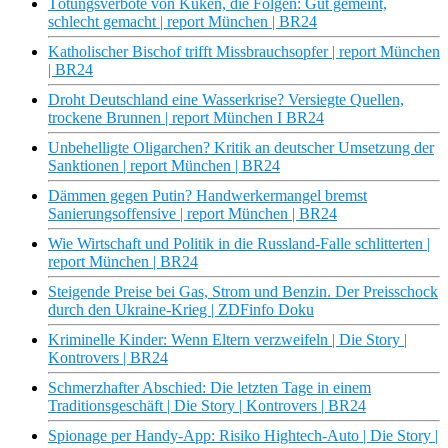
Tötungsverbote von Küken, die Folgen: Gut gemeint,
schlecht gemacht | report München | BR24
Katholischer Bischof trifft Missbrauchsopfer | report München
| BR24
Droht Deutschland eine Wasserkrise? Versiegte Quellen,
trockene Brunnen | report München I BR24
Unbehelligte Oligarchen? Kritik an deutscher Umsetzung der
Sanktionen | report München | BR24
Dämmen gegen Putin? Handwerkermangel bremst
Sanierungsoffensive | report München | BR24
Wie Wirtschaft und Politik in die Russland-Falle schlitterten |
report München | BR24
Steigende Preise bei Gas, Strom und Benzin. Der Preisschock
durch den Ukraine-Krieg | ZDFinfo Doku
Kriminelle Kinder: Wenn Eltern verzweifeln | Die Story |
Kontrovers | BR24
Schmerzhafter Abschied: Die letzten Tage in einem
Traditionsgeschäft | Die Story | Kontrovers | BR24
Spionage per Handy-App: Risiko Hightech-Auto | Die Story |