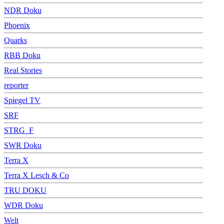
NDR Doku
Phoenix
Quarks
RBB Doku
Real Stories
reporter
Spiegel TV
SRF
STRG_F
SWR Doku
Terra X
Terra X Lesch & Co
TRU DOKU
WDR Doku
Welt