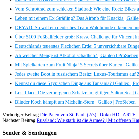
Vom Schrottrad zum schicken Stadtrad: Wie eine Roetz Bikes alt
Leben mit einem Ex-Sträfling? Das Airbnb für Knackis | Galile
DRYAD: So will ein deutsches Team Waldbrände erkennen und v
Über 5100 Fußballfelder groß: Krasse Challenge für Vincent im
Deutschlands teuerstes Fleckchen Erde: 5 unverzichtbare Dinge 
Ab welcher Menge ist Alkohol schädlich? | Galileo | ProSieben
Mit Spielkarten zum Fruit Ninja! 5 Secrets über Karten | Galile
Jedes zweite Boot in russischem Besitz: Luxus-Tourismus auf Z
Kennst du diese 5 typischen Dinge aus Tansania? | Galileo | Pr
Lost Place: Die verborgenen Schätze im giftigen Salton Sea | G
Blinder Koch kämpft um Michelin-Stern | Galileo | ProSieben
Vorheriger Beitrag
Die Paten von St. Pauli (2/3) | Doku HD | ARTE
Nächster Beitrag
Russland: Wie stark ist die Armee? | Mit offenen K
Sender & Sendungen