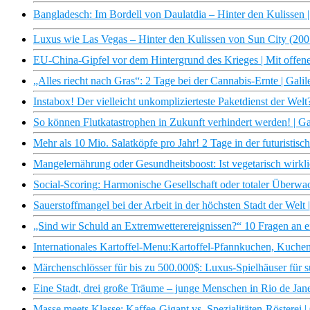
Bangladesch: Im Bordell von Daulatdia – Hinter den Kulisse
Luxus wie Las Vegas – Hinter den Kulissen von Sun City (20
EU-China-Gipfel vor dem Hintergrund des Krieges | Mit offe
„Alles riecht nach Gras“: 2 Tage bei der Cannabis-Ernte | Galil
Instabox! Der vielleicht unkomplizierteste Paketdienst der Welt?
So können Flutkatastrophen in Zukunft verhindert werden! | Ga
Mehr als 10 Mio. Salatköpfe pro Jahr! 2 Tage in der futuristisch
Mangelernährung oder Gesundheitsboost: Ist vegetarisch wirkli
Social-Scoring: Harmonische Gesellschaft oder totaler Überwac
Sauerstoffmangel bei der Arbeit in der höchsten Stadt der Welt 
„Sind wir Schuld an Extremwetterereignissen?“ 10 Fragen an ei
Internationales Kartoffel-Menu:Kartoffel-Pfannkuchen, Kuchen
Märchenschlösser für bis zu 500.000$: Luxus-Spielhäuser für su
Eine Stadt, drei große Träume – junge Menschen in Rio de Janei
Masse meets Klasse: Kaffee-Gigant vs. Spezialitäten-Rösterei |