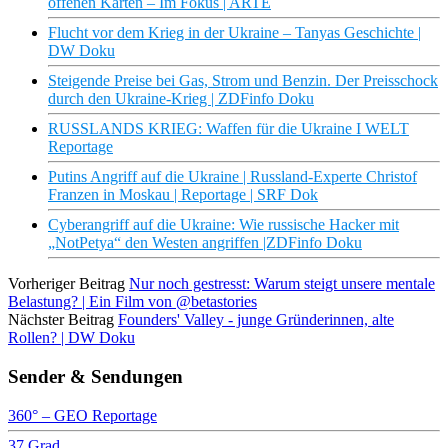
offenen Karten – Im Fokus | ARTE
Flucht vor dem Krieg in der Ukraine – Tanyas Geschichte |
DW Doku
Steigende Preise bei Gas, Strom und Benzin. Der Preisschock
durch den Ukraine-Krieg | ZDFinfo Doku
RUSSLANDS KRIEG: Waffen für die Ukraine I WELT
Reportage
Putins Angriff auf die Ukraine | Russland-Experte Christof
Franzen in Moskau | Reportage | SRF Dok
Cyberangriff auf die Ukraine: Wie russische Hacker mit
„NotPetya“ den Westen angriffen |ZDFinfo Doku
Vorheriger Beitrag
Nur noch gestresst: Warum steigt unsere mentale
Belastung? | Ein Film von @betastories
Nächster Beitrag
Founders' Valley - junge Gründerinnen, alte
Rollen? | DW Doku
Sender & Sendungen
360° – GEO Reportage
37 Grad