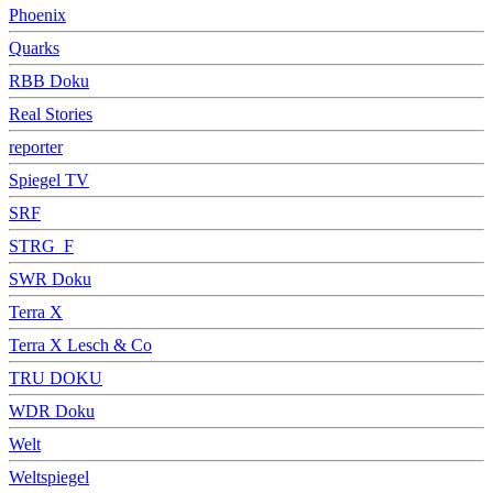
Phoenix
Quarks
RBB Doku
Real Stories
reporter
Spiegel TV
SRF
STRG_F
SWR Doku
Terra X
Terra X Lesch & Co
TRU DOKU
WDR Doku
Welt
Weltspiegel