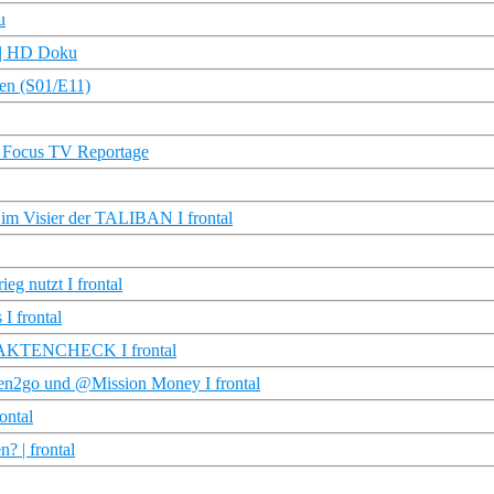
u
| HD Doku
sen (S01/E11)
| Focus TV Reportage
 im Visier der TALIBAN I frontal
eg nutzt I frontal
 I frontal
 FAKTENCHECK I frontal
n2go und @Mission Money I frontal
ontal
? | frontal