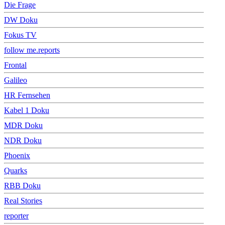
Die Frage
DW Doku
Fokus TV
follow me.reports
Frontal
Galileo
HR Fernsehen
Kabel 1 Doku
MDR Doku
NDR Doku
Phoenix
Quarks
RBB Doku
Real Stories
reporter