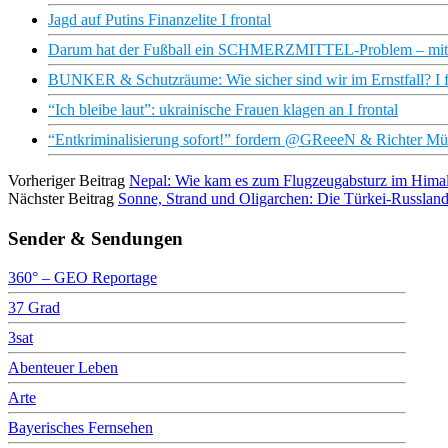
Jagd auf Putins Finanzelite I frontal
Darum hat der Fußball ein SCHMERZMITTEL-Problem – mit N
BUNKER & Schutzräume: Wie sicher sind wir im Ernstfall? I f
“Ich bleibe laut”: ukrainische Frauen klagen an I frontal
“Entkriminalisierung sofort!” fordern @GReeeN & Richter Müll
Vorheriger Beitrag
Nepal: Wie kam es zum Flugzeugabsturz im Hima
Nächster Beitrag
Sonne, Strand und Oligarchen: Die Türkei-Russlan
Sender & Sendungen
360° – GEO Reportage
37 Grad
3sat
Abenteuer Leben
Arte
Bayerisches Fernsehen