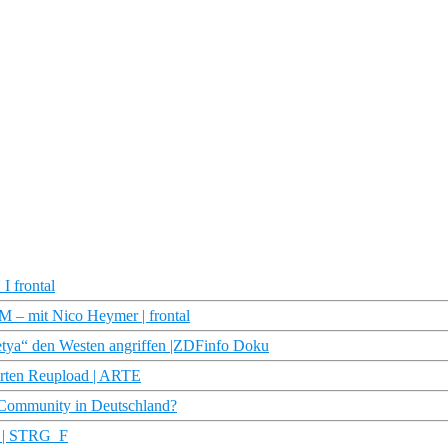
 frontal
 mit Nico Heymer | frontal
Petya“ den Westen angriffen |ZDFinfo Doku
Karten Reupload | ARTE
e Community in Deutschland?
g? | STRG_F