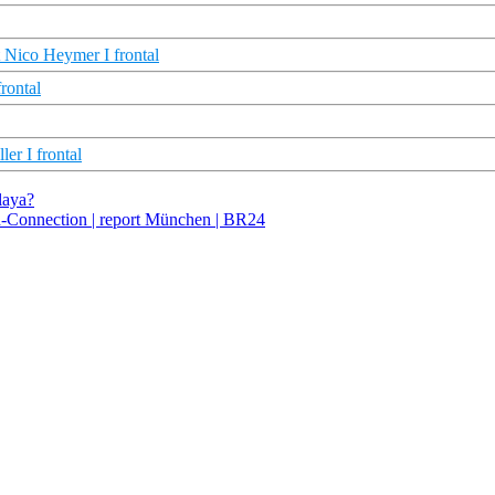
ico Heymer I frontal
rontal
er I frontal
laya?
d-Connection | report München | BR24