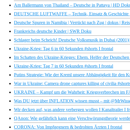
Am Ballermann von Thailand – Deutsche in Pattaya | HD Dok
DEUTSCHE LUFTWAFFE – Technik, Einsatz & Geschichte 
Deutsche Spuren in Namibia | Verrückt nach Zug | dokus | Rei
Frankreichs deutsche Kinder | SWR Doku
Schlager beim Scheich! Deutsche Volksmusik in Dubai (2001)
Ukraine-Krieg: Tag 6 in 60 Sekunden #shorts I frontal
Im Schatten des Ukraine-Krieges: Ehem. Helfer der Deutschen
Ukraine-Krieg: Tag 7 in 60 Sekunden #shorts I frontal
Putins Strategie: Wie der Kreml unsere Abhängigkeit für den Kri
War in Ukraine: Camera drone captures killing of civilia #shorts
UKRAINE – Kampf um die Wahrheit: Kriegsverbrechen im
Was DU jetzt über INFLATION wissen musst – mit @MrWisse
Wir decken auf, was andere verbergen wollen I Kanaltrailer I fr
QAnon: Wie gefährlich kann eine Verschwörungstheorie werden
CORONA: Von Impfgegnern & bedrohten Ärzten I frontal