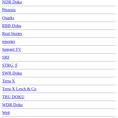
NDR Doku
Phoenix
Quarks
RBB Doku
Real Stories
reporter
Spiegel TV
SRF
STRG_F
SWR Doku
Terra X
Terra X Lesch & Co
TRU DOKU
WDR Doku
Welt