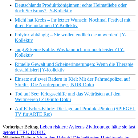
Deutschlands Produktköniginnen: echte Heimatliebe oder
doch Sexismus? | Y-Kollektiv
Michi hat Krebs – ihr letzter Wunsch: Nochmal Festival mit
ihren Freund:innen | Y-Kollektiv
Polytox abhängig – Sie wollen endlich clean werden! | Y-
Kollektiv
Jung & keine Kohle: Was kann ich mir noch leisten? | Y-
Kollektiv
Rituelle Gewalt und Scheinerinnerungen: Wenn die Therapie
destabilisiert | Y-Kollektiv
Einsatz auf zwei Rädern in Kiel: Mit der Fahrradpolizei auf
Streife | Die Nordreportage | NDR Doku
Tod auf See: Kriegsschiffe und das Wettrüsten auf den
Weltmeeren | ZDFinfo Doku
Auf Fälscher-Fährte: Die Jagd auf Produkt-Piraten (SPIEGEL
TV für ARTE Re:)
Vorheriger Beitrag
Leben riskiert: Ayleens Zivilcourage hätte sie fast
getötet I TRU DOKU
Nächster Beitrag
Ab in den Urlaub! Die heißesten Hoteltrends im