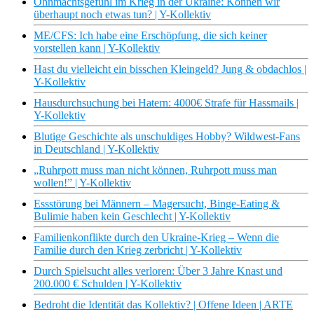
Ohnmachtsgefühl im Krieg in der Ukraine: Können wir
überhaupt noch etwas tun? | Y-Kollektiv
ME/CFS: Ich habe eine Erschöpfung, die sich keiner
vorstellen kann | Y-Kollektiv
Hast du vielleicht ein bisschen Kleingeld? Jung & obdachlos |
Y-Kollektiv
Hausdurchsuchung bei Hatern: 4000€ Strafe für Hassmails |
Y-Kollektiv
Blutige Geschichte als unschuldiges Hobby? Wildwest-Fans
in Deutschland | Y-Kollektiv
„Ruhrpott muss man nicht können, Ruhrpott muss man
wollen!” | Y-Kollektiv
Essstörung bei Männern – Magersucht, Binge-Eating &
Bulimie haben kein Geschlecht | Y-Kollektiv
Familienkonflikte durch den Ukraine-Krieg – Wenn die
Familie durch den Krieg zerbricht | Y-Kollektiv
Durch Spielsucht alles verloren: Über 3 Jahre Knast und
200.000 € Schulden | Y-Kollektiv
Bedroht die Identität das Kollektiv? | Offene Ideen | ARTE