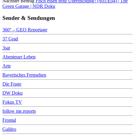
Nächster Beitrag
Fisch essen trotz Überfischung? (S01/E04) | The
Green Garage | NDR Doku
Sender & Sendungen
360° – GEO Reportage
37 Grad
3sat
Abenteuer Leben
Arte
Bayerisches Fernsehen
Die Frage
DW Doku
Fokus TV
follow me.reports
Frontal
Galileo