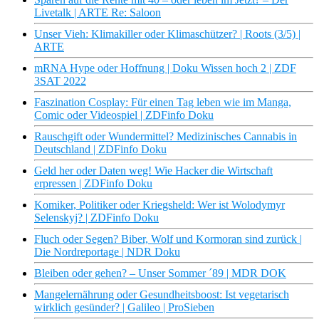
Livetalk | ARTE Re: Saloon
Unser Vieh: Klimakiller oder Klimaschützer? | Roots (3/5) |
ARTE
mRNA Hype oder Hoffnung | Doku Wissen hoch 2 | ZDF
3SAT 2022
Faszination Cosplay: Für einen Tag leben wie im Manga,
Comic oder Videospiel | ZDFinfo Doku
Rauschgift oder Wundermittel? Medizinisches Cannabis in
Deutschland | ZDFinfo Doku
Geld her oder Daten weg! Wie Hacker die Wirtschaft
erpressen | ZDFinfo Doku
Komiker, Politiker oder Kriegsheld: Wer ist Wolodymyr
Selenskyj? | ZDFinfo Doku
Fluch oder Segen? Biber, Wolf und Kormoran sind zurück |
Die Nordreportage | NDR Doku
Bleiben oder gehen? – Unser Sommer ´89 | MDR DOK
Mangelernährung oder Gesundheitsboost: Ist vegetarisch
wirklich gesünder? | Galileo | ProSieben