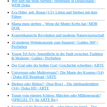
Wer hilft mir beim Sterben? Sterbehilfe in Deutschland |
WDR Doku
Eva Hitler, geb. Braun (1/2): Leben und Sterben mit dem
Führer
Mama muss sterben – Wenn die Mutter Krebs hat | MDR
DOK
Kopernikanische Revolution und moderne Naturwissenschaft
10 moderne Wohnkonzepte zum Staunen! | Galileo 360° |
ProSieben
Young Tel Aviv: Jugendliche in der Stadt zwischen Tradition
& Moderne | Galileo | ProSieben
Der Gral oder der heilige Gral | Geschichte schreiben | ARTE
Universum oder Multiversum? | Die Magie des Kosmos (3/4)
| Doku HD Reupload | ARTE
Bleiben oder fliehen? | Dust Bowl – Die Jahrhundertdürre
(3/4) | Doku HD | ARTE
Traum vom eigenen Schloss: Märchen oder Millionengrab?
(SPIEGEL TV für ARTE Re:)
Sparen auf die Rente mit 40 – oder leben im Jetzt? – Der