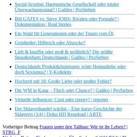
Social-Scoring: Harmonische Gesellschaft oder totaler
Überwachungsstaat? | Galileo | ProSieben
Bill GATES vs. Steve JOBS: Rivalen oder Freunde? |
Dokumentation | Real Stories
Ein Wald für Generationen oder der Traum vom Öl
Geistheiler: Hilfreich oder Abzocke?
Lieb & knuffig oder groß & gefährlich? Die größte
Straußenfarm Deutschlands | Galileo | ProSieben
Deutschlands Produktköniginnen: echte Heimatliebe oder
doch Sexismus? | Y-Kollektiv
Hochzeit mit 18: Große Liebe oder großer Fehler?
Die WM in Katar – Fluch oder Chance? | Galileo | ProSieben
Virtuelle Influencer: Cool oder creepy? | reporter
Der Sklavenhandel wächst – Eine kurze Geschichte der
Sklaverei (3/4) | Doku HD Reupload | ARTE
Vorheriger Beitrag
Frauen unter den Taliban: Wie ist ihr Leben? |
STRG_F