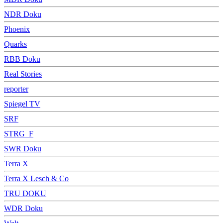
NDR Doku
Phoenix
Quarks
RBB Doku
Real Stories
reporter
Spiegel TV
SRF
STRG_F
SWR Doku
Terra X
Terra X Lesch & Co
TRU DOKU
WDR Doku