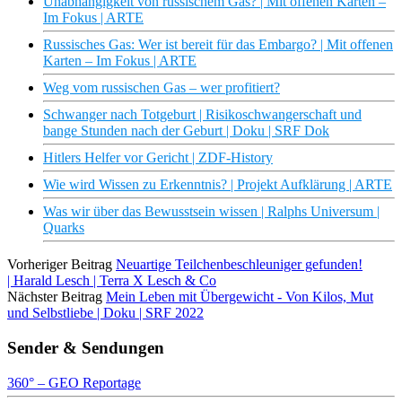
Unabhängigkeit von russischem Gas? | Mit offenen Karten –
Im Fokus | ARTE
Russisches Gas: Wer ist bereit für das Embargo? | Mit offenen
Karten – Im Fokus | ARTE
Weg vom russischen Gas – wer profitiert?
Schwanger nach Totgeburt | Risikoschwangerschaft und
bange Stunden nach der Geburt | Doku | SRF Dok
Hitlers Helfer vor Gericht | ZDF-History
Wie wird Wissen zu Erkenntnis? | Projekt Aufklärung | ARTE
Was wir über das Bewusstsein wissen | Ralphs Universum |
Quarks
Vorheriger Beitrag
Neuartige Teilchenbeschleuniger gefunden!
| Harald Lesch | Terra X Lesch & Co
Nächster Beitrag
Mein Leben mit Übergewicht - Von Kilos, Mut
und Selbstliebe | Doku | SRF 2022
Sender & Sendungen
360° – GEO Reportage