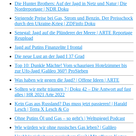
Die Hunter Brothers: Auf der Jagd in Netz und Natur | Die
Nordreportage | NDR Doku
Steigende Preise bei Gas, Strom und Benzin. Der Preisschock
durch den Ukraine-Krieg | ZDFinfo Doku
Senegal: Jagd auf die Plünderer der Meere | ARTE Reportage
Reupload
Jagd auf Putins Finanzelite I frontal
Die neue Lust an der Jagd I 37 Grad
Top 10: Dunkle Mächte! Vom schaurigen Hotelzimmer bis
zur Ufo-Jagd |Galileo 360°| ProSieben
Was haben wir gegen die Jagd? | Offene Ideen | ARTE
Sollten wir mehr träumen ? | Doku 42 – Die Antwort auf fast
alles | HR 2021 Arte 2022
Kein Gas aus Russland? Das muss jetzt passieren! | Harald
Lesch | Terra X Lesch & Co
Ohne Putins Öl und Gas – so geht’s | Weltspiegel Podcast
Wie würden wir ohne russisches Gas leben? | Galileo