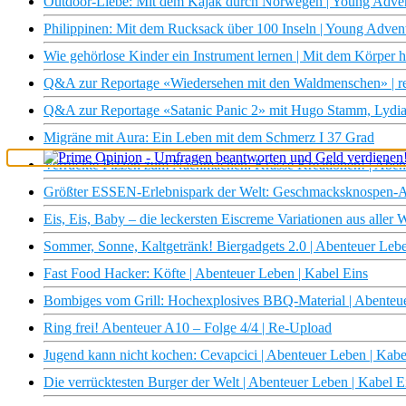
Outdoor-Liebe: Mit dem Kajak durch Norwegen | Young Adve
Philippinen: Mit dem Rucksack über 100 Inseln | Young Adve
Wie gehörlose Kinder ein Instrument lernen | Mit dem Körper
Q&A zur Reportage «Wiedersehen mit den Waldmenschen» | re
Q&A zur Reportage «Satanic Panic 2» mit Hugo Stamm, Lydia
Migräne mit Aura: Ein Leben mit dem Schmerz I 37 Grad
Verrückte Pizzen zum Nachmachen: Krasse Kreationen! | Aben
×
Größter ESSEN-Erlebnispark der Welt: Geschmacksknospen-Ac
Eis, Eis, Baby – die leckersten Eiscreme Variationen aus aller 
Sommer, Sonne, Kaltgetränk! Biergadgets 2.0 | Abenteuer Lebe
Fast Food Hacker: Köfte | Abenteuer Leben | Kabel Eins
Bombiges vom Grill: Hochexplosives BBQ-Material | Abenteue
Ring frei! Abenteuer A10 – Folge 4/4 | Re-Upload
Jugend kann nicht kochen: Cevapcici | Abenteuer Leben | Kabe
Die verrücktesten Burger der Welt | Abenteuer Leben | Kabel E