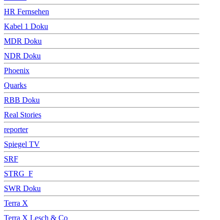
HR Fernsehen
Kabel 1 Doku
MDR Doku
NDR Doku
Phoenix
Quarks
RBB Doku
Real Stories
reporter
Spiegel TV
SRF
STRG_F
SWR Doku
Terra X
Terra X Lesch & Co