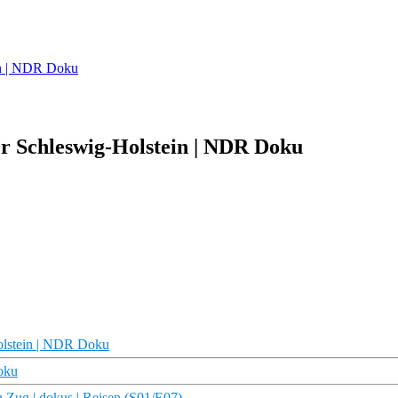
in | NDR Doku
er Schleswig-Holstein | NDR Doku
olstein | NDR Doku
oku
 Zug | dokus | Reisen (S01/E07)