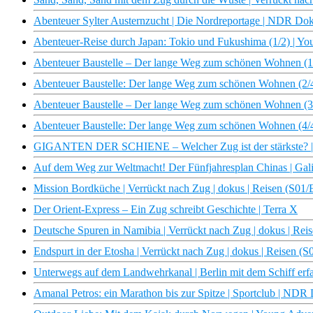
Abenteuer Sylter Austernzucht | Die Nordreportage | NDR Do
Abenteuer-Reise durch Japan: Tokio und Fukushima (1/2) | Y
Abenteuer Baustelle – Der lange Weg zum schönen Wohnen (1
Abenteuer Baustelle: Der lange Weg zum schönen Wohnen (2/
Abenteuer Baustelle – Der lange Weg zum schönen Wohnen (3
Abenteuer Baustelle: Der lange Weg zum schönen Wohnen (4/
GIGANTEN DER SCHIENE – Welcher Zug ist der stärkste? |
Auf dem Weg zur Weltmacht! Der Fünfjahresplan Chinas | Gali
Mission Bordküche | Verrückt nach Zug | dokus | Reisen (S01/
Der Orient-Express – Ein Zug schreibt Geschichte | Terra X
Deutsche Spuren in Namibia | Verrückt nach Zug | dokus | Rei
Endspurt in der Etosha | Verrückt nach Zug | dokus | Reisen (S
Unterwegs auf dem Landwehrkanal | Berlin mit dem Schiff erf
Amanal Petros: ein Marathon bis zur Spitze | Sportclub | NDR