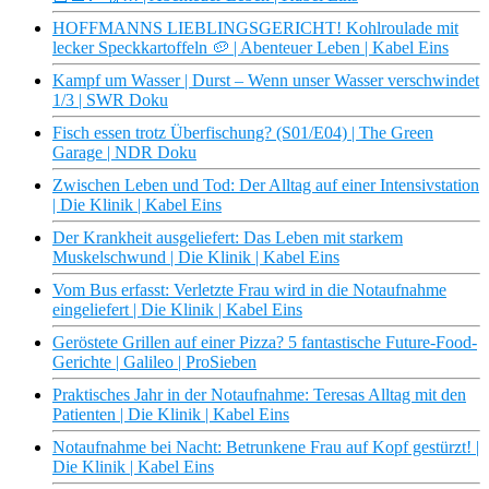
HOFFMANNS LIEBLINGSGERICHT! Kohlroulade mit
lecker Speckkartoffeln 🥔 | Abenteuer Leben | Kabel Eins
Kampf um Wasser | Durst – Wenn unser Wasser verschwindet
1/3 | SWR Doku
Fisch essen trotz Überfischung? (S01/E04) | The Green
Garage | NDR Doku
Zwischen Leben und Tod: Der Alltag auf einer Intensivstation
| Die Klinik | Kabel Eins
Der Krankheit ausgeliefert: Das Leben mit starkem
Muskelschwund | Die Klinik | Kabel Eins
Vom Bus erfasst: Verletzte Frau wird in die Notaufnahme
eingeliefert | Die Klinik | Kabel Eins
Geröstete Grillen auf einer Pizza? 5 fantastische Future-Food-
Gerichte | Galileo | ProSieben
Praktisches Jahr in der Notaufnahme: Teresas Alltag mit den
Patienten | Die Klinik | Kabel Eins
Notaufnahme bei Nacht: Betrunkene Frau auf Kopf gestürzt! |
Die Klinik | Kabel Eins