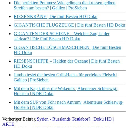
Die perfekten Pommes: Wie gelingen die krossen gelben
Streifen am besten? | Galileo | ProSieben
RIESENKRÄNE | Die fünf Besten HD Doku
GIGANTISCHE FLUGZEUGE | Die fünf Besten HD Doku
GIGANTEN DER SCHIENE – Welcher Zug ist der
stärkste? | Die fünf Besten HD Doku
GIGANTISCHE LÖSCHMASCHINEN | Die fünf Besten
HD Doku
RIESENSCHIFFE – Helden der Ozeane | Die fünf Besten
HD Doku
Jumbo testet die besten Grill-Hacks für perfektes Fleisch |
Galileo | ProSieben
Mit dem Kajak über die Wakenitz | Abenteuer Schleswig-
Holstein | NDR Doku
Mit dem SUP von Föhr nach Amrum | Abenteuer Schleswig-
Holstein | NDR Doku
Vorheriger Beitrag
Syrien - Russlands Testlabor? | Doku HD |
ARTE