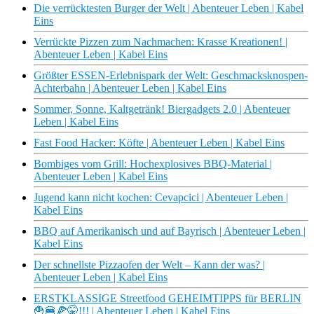
Die verrücktesten Burger der Welt | Abenteuer Leben | Kabel
Eins
Verrückte Pizzen zum Nachmachen: Krasse Kreationen! |
Abenteuer Leben | Kabel Eins
Größter ESSEN-Erlebnispark der Welt: Geschmacksknospen-
Achterbahn | Abenteuer Leben | Kabel Eins
Sommer, Sonne, Kaltgetränk! Biergadgets 2.0 | Abenteuer
Leben | Kabel Eins
Fast Food Hacker: Köfte | Abenteuer Leben | Kabel Eins
Bombiges vom Grill: Hochexplosives BBQ-Material |
Abenteuer Leben | Kabel Eins
Jugend kann nicht kochen: Cevapcici | Abenteuer Leben |
Kabel Eins
BBQ auf Amerikanisch und auf Bayrisch | Abenteuer Leben |
Kabel Eins
Der schnellste Pizzaofen der Welt – Kann der was? |
Abenteuer Leben | Kabel Eins
ERSTKLASSIGE Streetfood GEHEIMTIPPS für BERLIN
🍟​🍔​🍕​🤫​!!! | Abenteuer Leben | Kabel Eins