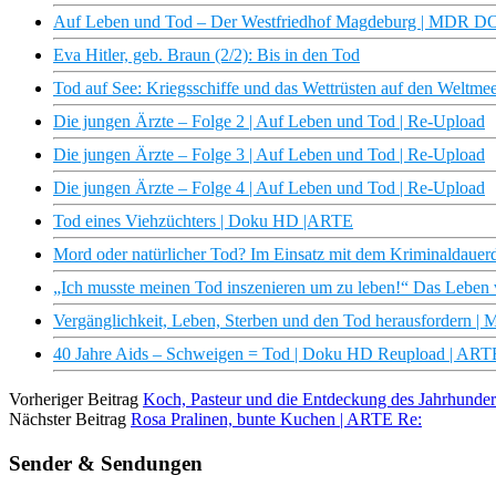
Auf Leben und Tod – Der Westfriedhof Magdeburg | MDR 
Eva Hitler, geb. Braun (2/2): Bis in den Tod
Tod auf See: Kriegsschiffe und das Wettrüsten auf den Weltm
Die jungen Ärzte – Folge 2 | Auf Leben und Tod | Re-Upload
Die jungen Ärzte – Folge 3 | Auf Leben und Tod | Re-Upload
Die jungen Ärzte – Folge 4 | Auf Leben und Tod | Re-Upload
Tod eines Viehzüchters | Doku HD |ARTE
Mord oder natürlicher Tod? Im Einsatz mit dem Kriminaldauer
„Ich musste meinen Tod inszenieren um zu leben!“ Das Leben 
Vergänglichkeit, Leben, Sterben und den Tod herausfordern
40 Jahre Aids – Schweigen = Tod | Doku HD Reupload | ART
Vorheriger Beitrag
Koch, Pasteur und die Entdeckung des Jahrhund
Nächster Beitrag
Rosa Pralinen, bunte Kuchen | ARTE Re:
Sender & Sendungen