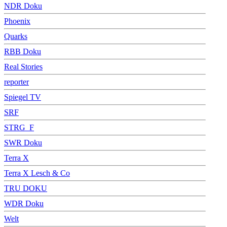
NDR Doku
Phoenix
Quarks
RBB Doku
Real Stories
reporter
Spiegel TV
SRF
STRG_F
SWR Doku
Terra X
Terra X Lesch & Co
TRU DOKU
WDR Doku
Welt