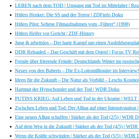
LEBEN nach dem TOD | Umgang mit Tod im Mittelalter | Real
Hitlers Henker: Die SS und der Terror | ZDFinfo Doku
Hitlers Pilot: Seltene Filmaufnahmen vom „Führer“ (1998)
Hitlers Helfer vor Gericht | ZDF-History
Jung & arbeitslos – Der harte Kampf um einen Ausbildungsplat
DDR Reloaded – Das Geschäft mit dem Osten! | Focus TV Re
Freude über frierende Feinde: Deutschlands Winter im russis
Neues von den Buberts – Die Ex-Lottomillionäre im Interview
Ideen für die Zukunft – Die Natur als Vorbild – Leschs Kosmo
Hartmut der Hypochonder und der Tod | WDR Doku
PUTINS KRIEG: Auf Leben und Tod in der Ukraine | WELT 
Zwischen Leben und Tod: Der Alltag auf einer Intensivstation |
Eine neuen Alltag schaffen | Stärker als der Tod (2/5) | WDR 
Auf dem Weg in die Zukunft | Stärker als der Tod (4/5) | WD
Wenn die Kräfte schwinden | Stärker als der Tod (5/5) | WDR