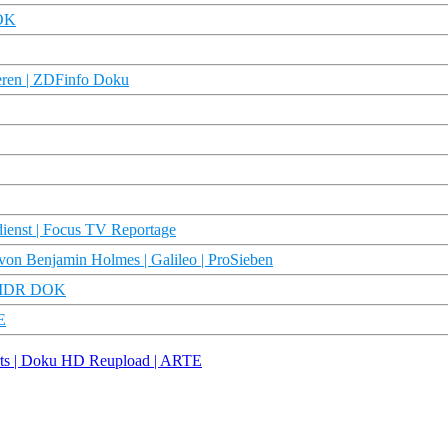
DOK
eeren | ZDFinfo Doku
dienst | Focus TV Reportage
von Benjamin Holmes | Galileo | ProSieben
 | MDR DOK
E
erts | Doku HD Reupload | ARTE