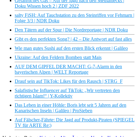
Gefährliches Gas – Auf der Jagd nach den Methanlecks |
Doku Wissen hoch 2 | ZDF 2022
salty FiSH: Auf Tauchstation zu den Steinriffen vor Fehmarn |
Folge 3/3 | NDR Doku
Den Tätern auf der Spur | Die Nordreportage | NDR Doku
Gibt es den perfekten Song? | 42 – Die Antwort auf fast alles
Wie man gutes Sushi auf den ersten Blick erkennt | Galileo
Ukraine: Auf den Feldern Bomben statt Mais
AUF DEM GIPFEL DER MACHT: G-7-Alarm in den
bayerischen Alpen | WELT Reportage
Drauf sein auf TikTok: Likes für den Rausch | STRG_F
Salafistische Influencer auf TikTok: „Wir vertreten den
richtigen Islam!“ | Y-Kollektiv
Das Leben in einer Höhle: Boris lebt seit 5 Jahren auf den
Kanarischen Inseln | Galileo | ProSieben
Auf Fälscher-Fährte: Die Jagd auf Produkt-Piraten (SPIEGEL
TV für ARTE Re:)