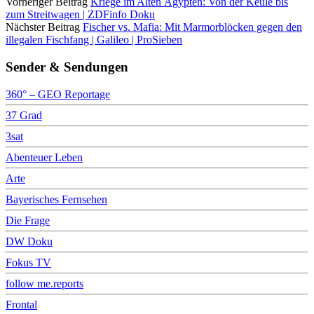
Vorheriger Beitrag
Kriege im Alten Ägypten: Von der Keule bis
zum Streitwagen | ZDFinfo Doku
Nächster Beitrag
Fischer vs. Mafia: Mit Marmorblöcken gegen den
illegalen Fischfang | Galileo | ProSieben
Sender & Sendungen
360° – GEO Reportage
37 Grad
3sat
Abenteuer Leben
Arte
Bayerisches Fernsehen
Die Frage
DW Doku
Fokus TV
follow me.reports
Frontal