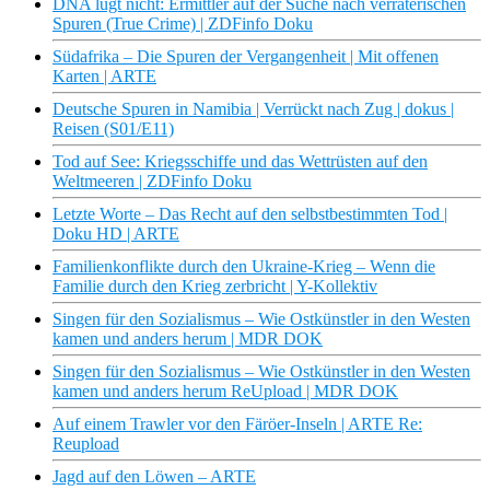
DNA lügt nicht: Ermittler auf der Suche nach verräterischen
Spuren (True Crime) | ZDFinfo Doku
Südafrika – Die Spuren der Vergangenheit | Mit offenen
Karten | ARTE
Deutsche Spuren in Namibia | Verrückt nach Zug | dokus |
Reisen (S01/E11)
Tod auf See: Kriegsschiffe und das Wettrüsten auf den
Weltmeeren | ZDFinfo Doku
Letzte Worte – Das Recht auf den selbstbestimmten Tod |
Doku HD | ARTE
Familienkonflikte durch den Ukraine-Krieg – Wenn die
Familie durch den Krieg zerbricht | Y-Kollektiv
Singen für den Sozialismus – Wie Ostkünstler in den Westen
kamen und anders herum | MDR DOK
Singen für den Sozialismus – Wie Ostkünstler in den Westen
kamen und anders herum ReUpload | MDR DOK
Auf einem Trawler vor den Färöer-Inseln | ARTE Re:
Reupload
Jagd auf den Löwen – ARTE