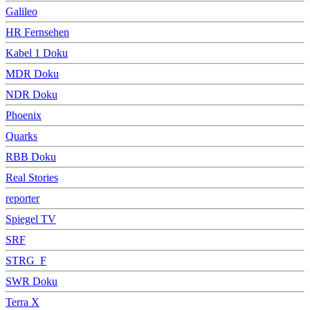
Galileo
HR Fernsehen
Kabel 1 Doku
MDR Doku
NDR Doku
Phoenix
Quarks
RBB Doku
Real Stories
reporter
Spiegel TV
SRF
STRG_F
SWR Doku
Terra X