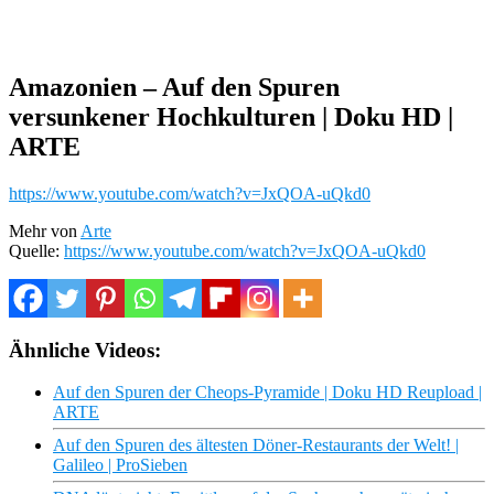
Amazonien – Auf den Spuren
versunkener Hochkulturen | Doku HD |
ARTE
https://www.youtube.com/watch?v=JxQOA-uQkd0
Mehr von
Arte
Quelle:
https://www.youtube.com/watch?v=JxQOA-uQkd0
Ähnliche Videos:
Auf den Spuren der Cheops-Pyramide | Doku HD Reupload |
ARTE
Auf den Spuren des ältesten Döner-Restaurants der Welt! |
Galileo | ProSieben