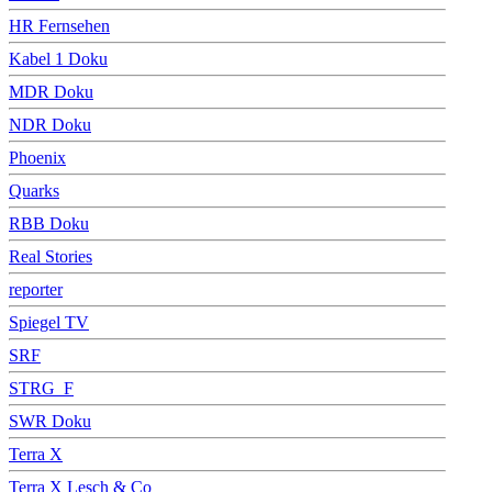
HR Fernsehen
Kabel 1 Doku
MDR Doku
NDR Doku
Phoenix
Quarks
RBB Doku
Real Stories
reporter
Spiegel TV
SRF
STRG_F
SWR Doku
Terra X
Terra X Lesch & Co