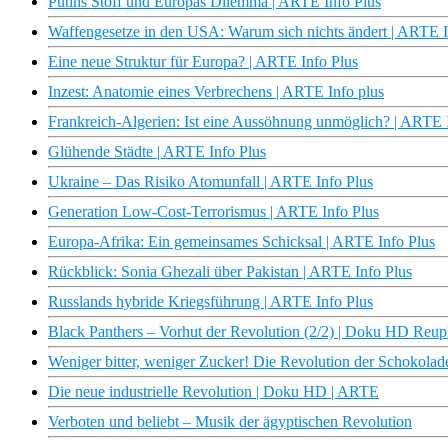
Putins Stoff und Europas Dilemma | ARTE Info Plus
Waffengesetze in den USA: Warum sich nichts ändert | ARTE I
Eine neue Struktur für Europa? | ARTE Info Plus
Inzest: Anatomie eines Verbrechens | ARTE Info plus
Frankreich-Algerien: Ist eine Aussöhnung unmöglich? | ARTE 
Glühende Städte | ARTE Info Plus
Ukraine – Das Risiko Atomunfall | ARTE Info Plus
Generation Low-Cost-Terrorismus | ARTE Info Plus
Europa-Afrika: Ein gemeinsames Schicksal | ARTE Info Plus
Rückblick: Sonia Ghezali über Pakistan | ARTE Info Plus
Russlands hybride Kriegsführung | ARTE Info Plus
Black Panthers – Vorhut der Revolution (2/2) | Doku HD Reu
Weniger bitter, weniger Zucker! Die Revolution der Schokolade
Die neue industrielle Revolution | Doku HD | ARTE
Verboten und beliebt – Musik der ägyptischen Revolution