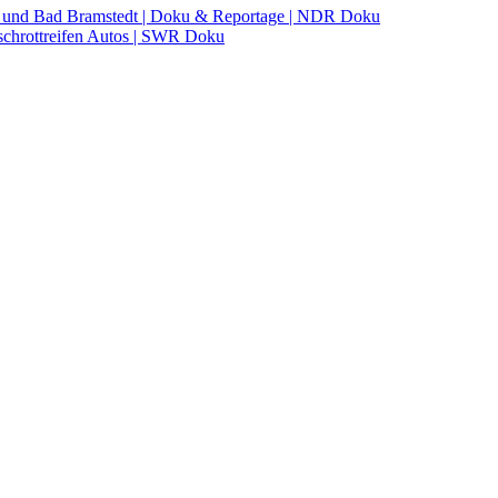
rg und Bad Bramstedt | Doku & Reportage | NDR Doku
schrottreifen Autos | SWR Doku