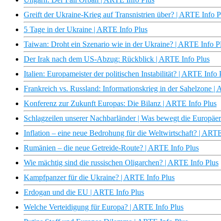
Greift der Ukraine-Krieg auf Transnistrien über? | ARTE Info P
5 Tage in der Ukraine | ARTE Info Plus
Taiwan: Droht ein Szenario wie in der Ukraine? | ARTE Info P
Der Irak nach dem US-Abzug: Rückblick | ARTE Info Plus
Italien: Europameister der politischen Instabilität? | ARTE Info 
Frankreich vs. Russland: Informationskrieg in der Sahelzone |
Konferenz zur Zukunft Europas: Die Bilanz | ARTE Info Plus
Schlagzeilen unserer Nachbarländer | Was bewegt die Europäer
Inflation – eine neue Bedrohung für die Weltwirtschaft? | ARTE
Rumänien – die neue Getreide-Route? | ARTE Info Plus
Wie mächtig sind die russischen Oligarchen? | ARTE Info Plus
Kampfpanzer für die Ukraine? | ARTE Info Plus
Erdogan und die EU | ARTE Info Plus
Welche Verteidigung für Europa? | ARTE Info Plus