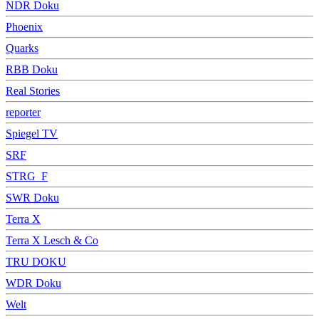
NDR Doku
Phoenix
Quarks
RBB Doku
Real Stories
reporter
Spiegel TV
SRF
STRG_F
SWR Doku
Terra X
Terra X Lesch & Co
TRU DOKU
WDR Doku
Welt