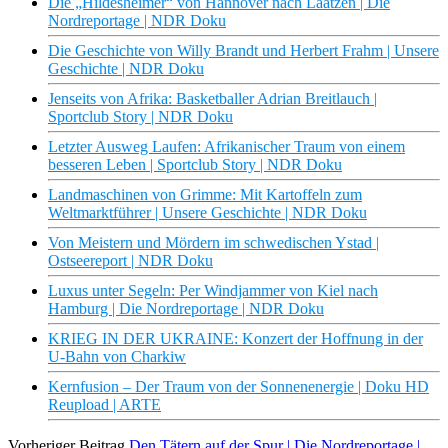
Die „Hildesheimer“ von Hannover nach Laatzen | Die
Nordreportage | NDR Doku
Die Geschichte von Willy Brandt und Herbert Frahm | Unsere
Geschichte | NDR Doku
Jenseits von Afrika: Basketballer Adrian Breitlauch |
Sportclub Story | NDR Doku
Letzter Ausweg Laufen: Afrikanischer Traum von einem
besseren Leben | Sportclub Story | NDR Doku
Landmaschinen von Grimme: Mit Kartoffeln zum
Weltmarktführer | Unsere Geschichte | NDR Doku
Von Meistern und Mördern im schwedischen Ystad |
Ostseereport | NDR Doku
Luxus unter Segeln: Per Windjammer von Kiel nach
Hamburg | Die Nordreportage | NDR Doku
KRIEG IN DER UKRAINE: Konzert der Hoffnung in der
U-Bahn von Charkiw
Kernfusion – Der Traum von der Sonnenenergie | Doku HD
Reupload | ARTE
Vorheriger Beitrag
Den Tätern auf der Spur | Die Nordreportage |