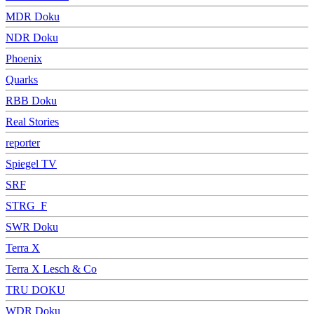
MDR Doku
NDR Doku
Phoenix
Quarks
RBB Doku
Real Stories
reporter
Spiegel TV
SRF
STRG_F
SWR Doku
Terra X
Terra X Lesch & Co
TRU DOKU
WDR Doku