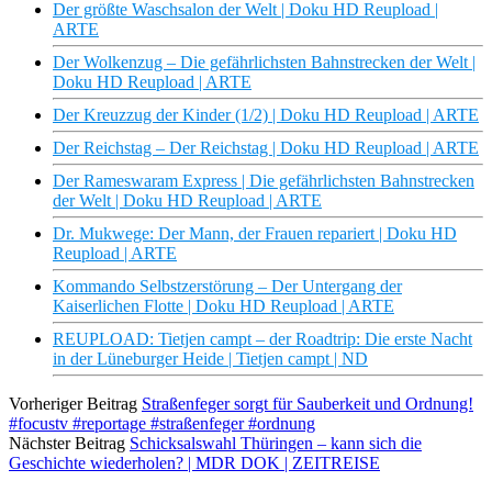
Der größte Waschsalon der Welt | Doku HD Reupload |
ARTE
Der Wolkenzug – Die gefährlichsten Bahnstrecken der Welt |
Doku HD Reupload | ARTE
Der Kreuzzug der Kinder (1/2) | Doku HD Reupload | ARTE
Der Reichstag – Der Reichstag | Doku HD Reupload | ARTE
Der Rameswaram Express | Die gefährlichsten Bahnstrecken
der Welt | Doku HD Reupload | ARTE
Dr. Mukwege: Der Mann, der Frauen repariert | Doku HD
Reupload | ARTE
Kommando Selbstzerstörung – Der Untergang der
Kaiserlichen Flotte | Doku HD Reupload | ARTE
REUPLOAD: Tietjen campt – der Roadtrip: Die erste Nacht
in der Lüneburger Heide | Tietjen campt | ND
Vorheriger Beitrag
Straßenfeger sorgt für Sauberkeit und Ordnung!
#focustv #reportage #straßenfeger #ordnung
Nächster Beitrag
Schicksalswahl Thüringen – kann sich die
Geschichte wiederholen? | MDR DOK | ZEITREISE