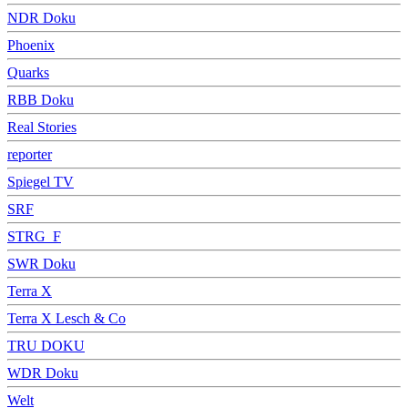
NDR Doku
Phoenix
Quarks
RBB Doku
Real Stories
reporter
Spiegel TV
SRF
STRG_F
SWR Doku
Terra X
Terra X Lesch & Co
TRU DOKU
WDR Doku
Welt