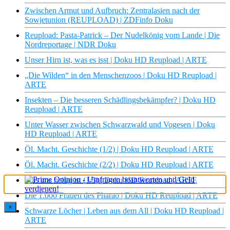
Zwischen Armut und Aufbruch: Zentralasien nach der
Sowjetunion (REUPLOAD) | ZDFinfo Doku
Reupload: Pasta-Patrick – Der Nudelkönig vom Lande | Die
Nordreportage | NDR Doku
Unser Hirn ist, was es isst | Doku HD Reupload | ARTE
„Die Wilden“ in den Menschenzoos | Doku HD Reupload |
ARTE
Insekten – Die besseren Schädlingsbekämpfer? | Doku HD
Reupload | ARTE
Unter Wasser zwischen Schwarzwald und Vogesen | Doku
HD Reupload | ARTE
Öl. Macht. Geschichte (1/2) | Doku HD Reupload | ARTE
Öl. Macht. Geschichte (2/2) | Doku HD Reupload | ARTE
Was uns heilig ist (1/5) | Doku HD Reupload | ARTE
Die 1.000 Frauen des Pharao | Doku HD Reupload | ARTE
×
Schwarze Löcher | Leben aus dem All | Doku HD Reupload |
ARTE