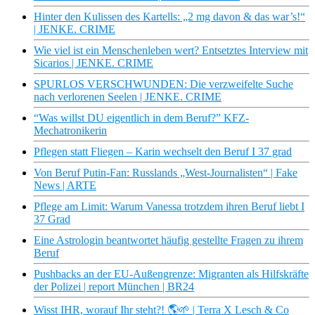
Hinter den Kulissen des Kartells: „2 mg davon & das war’s!“
| JENKE. CRIME
Wie viel ist ein Menschenleben wert? Entsetztes Interview mit
Sicarios | JENKE. CRIME
SPURLOS VERSCHWUNDEN: Die verzweifelte Suche
nach verlorenen Seelen | JENKE. CRIME
“Was willst DU eigentlich in dem Beruf?” KFZ-
Mechatronikerin
Pflegen statt Fliegen – Karin wechselt den Beruf I 37 grad
Von Beruf Putin-Fan: Russlands „West-Journalisten“ | Fake
News | ARTE
Pflege am Limit: Warum Vanessa trotzdem ihren Beruf liebt I
37 Grad
Eine Astrologin beantwortet häufig gestellte Fragen zu ihrem
Beruf
Pushbacks an der EU-Außengrenze: Migranten als Hilfskräfte
der Polizei | report München | BR24
Wisst IHR, worauf Ihr steht?! 🌎🌱 | Terra X Lesch & Co