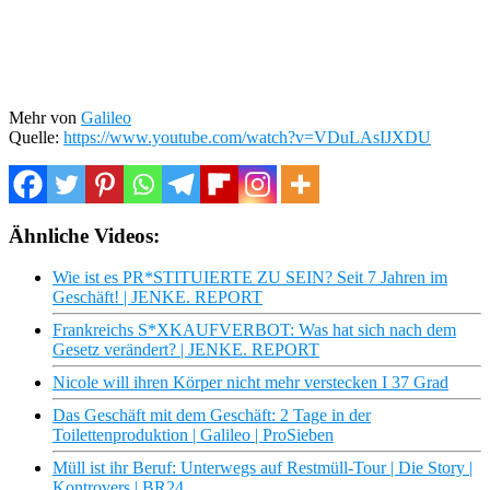
Mehr von
Galileo
Quelle:
https://www.youtube.com/watch?v=VDuLAsIJXDU
Ähnliche Videos:
Wie ist es PR*STITUIERTE ZU SEIN? Seit 7 Jahren im
Geschäft! | JENKE. REPORT
Frankreichs S*XKAUFVERBOT: Was hat sich nach dem
Gesetz verändert? | JENKE. REPORT
Nicole will ihren Körper nicht mehr verstecken I 37 Grad
Das Geschäft mit dem Geschäft: 2 Tage in der
Toilettenproduktion | Galileo | ProSieben
Müll ist ihr Beruf: Unterwegs auf Restmüll-Tour | Die Story |
Kontrovers | BR24