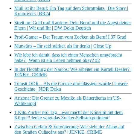
Müll ist ihr Beruf: Ein Tag auf dem Schrottplatz | Die Story |
Kontrovers | BR24
Streit um Geld und Karriere: Dein Beruf und die Angst deiner
Eltern | Wir und Ihr | DW Doku Deutsch
Profi-Gamer – Der Traum vom Zocken als Beruf I 37 Grad
Mutwärts – Ihr seid stärker, als ihr denkt | Close Up
Wie lebe ich damit, dass ich einen Menschen umgebracht
habe? | Wann ist ein Leben nehmen okay? #2
In der Hochburg der Narcos: Wie arbeitet ein Kartell-Dealer? |
JENKE. CRIME
Transit DDR – Als die Grenze durchlässiger wurde | Unsere
Geschichte | NDR Doku
Arizona: Die Grenze zu Mexiko als Dauerthema im US-
Wahlkampf
1 Kilo Zucker pro Tag – was macht der Konsum mit dem
Körper? Jenke wagt das Zucker-Selbstexperiment!
Zwischen Gefahr & Vergötterung: Wie sieht der Alltag auf
den Straßen Culiacáns aus? | JENKE. CRIME