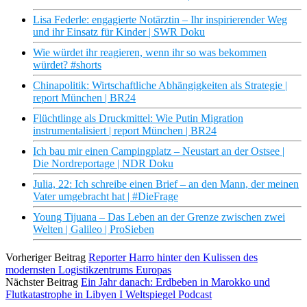
Lisa Federle: engagierte Notärztin – Ihr inspirierender Weg
und ihr Einsatz für Kinder | SWR Doku
Wie würdet ihr reagieren, wenn ihr so was bekommen
würdet? #shorts
Chinapolitik: Wirtschaftliche Abhängigkeiten als Strategie |
report München | BR24
Flüchtlinge als Druckmittel: Wie Putin Migration
instrumentalisiert | report München | BR24
Ich bau mir einen Campingplatz – Neustart an der Ostsee |
Die Nordreportage | NDR Doku
Julia, 22: Ich schreibe einen Brief – an den Mann, der meinen
Vater umgebracht hat | #DieFrage
Young Tijuana – Das Leben an der Grenze zwischen zwei
Welten | Galileo | ProSieben
Vorheriger Beitrag
Reporter Harro hinter den Kulissen des
modernsten Logistikzentrums Europas
Nächster Beitrag
Ein Jahr danach: Erdbeben in Marokko und
Flutkatastrophe in Libyen I Weltspiegel Podcast