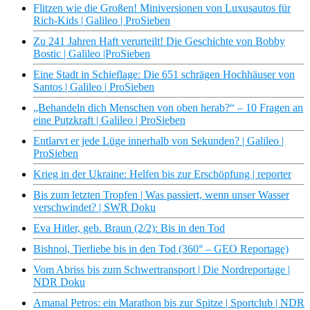
Flitzen wie die Großen! Miniversionen von Luxusautos für
Rich-Kids | Galileo | ProSieben
Zu 241 Jahren Haft verurteilt! Die Geschichte von Bobby
Bostic | Galileo |ProSieben
Eine Stadt in Schieflage: Die 651 schrägen Hochhäuser von
Santos | Galileo | ProSieben
„Behandeln dich Menschen von oben herab?“ – 10 Fragen an
eine Putzkraft | Galileo | ProSieben
Entlarvt er jede Lüge innerhalb von Sekunden? | Galileo |
ProSieben
Krieg in der Ukraine: Helfen bis zur Erschöpfung | reporter
Bis zum letzten Tropfen | Was passiert, wenn unser Wasser
verschwindet? | SWR Doku
Eva Hitler, geb. Braun (2/2): Bis in den Tod
Bishnoi, Tierliebe bis in den Tod (360° – GEO Reportage)
Vom Abriss bis zum Schwertransport | Die Nordreportage |
NDR Doku
Amanal Petros: ein Marathon bis zur Spitze | Sportclub | NDR