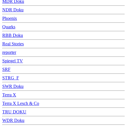
MDR Doku
NDR Doku
Phoenix
Quarks
RBB Doku
Real Stories
reporter
Spiegel TV
SRF
STRG_F
SWR Doku
Terra X
Terra X Lesch & Co
TRU DOKU
WDR Doku