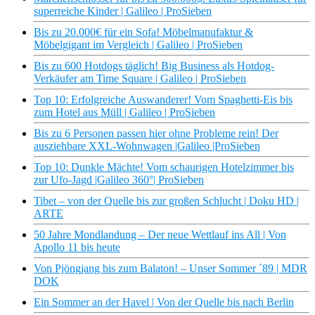
superreiche Kinder | Galileo | ProSieben
Bis zu 20.000€ für ein Sofa! Möbelmanufaktur &
Möbelgigant im Vergleich | Galileo | ProSieben
Bis zu 600 Hotdogs täglich! Big Business als Hotdog-
Verkäufer am Time Square | Galileo | ProSieben
Top 10: Erfolgreiche Auswanderer! Vom Spaghetti-Eis bis
zum Hotel aus Müll | Galileo | ProSieben
Bis zu 6 Personen passen hier ohne Probleme rein! Der
ausziehbare XXL-Wohnwagen |Galileo |ProSieben
Top 10: Dunkle Mächte! Vom schaurigen Hotelzimmer bis
zur Ufo-Jagd |Galileo 360°| ProSieben
Tibet – von der Quelle bis zur großen Schlucht | Doku HD |
ARTE
50 Jahre Mondlandung – Der neue Wettlauf ins All | Von
Apollo 11 bis heute
Von Pjöngjang bis zum Balaton! – Unser Sommer ´89 | MDR
DOK
Ein Sommer an der Havel | Von der Quelle bis nach Berlin