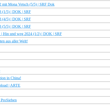
22 mit Mona Vetsch (5/5) | SRF Dok
3 (1/5) | DOK | SRF
3 (4/5) | DOK | SRF
3 (5/5) | DOK | SRF
n | Hin und weg 2024 (1/2) | DOK | SRF
en aus aller Welt!
e
gion in China!
upload | ARTE
| ProSieben