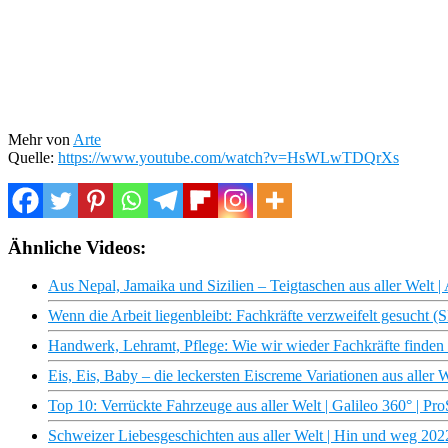
Mehr von
Arte
Quelle:
https://www.youtube.com/watch?v=HsWLwTDQrXs
Ähnliche Videos:
Aus Nepal, Jamaika und Sizilien – Teigtaschen aus aller Welt |
Wenn die Arbeit liegenbleibt: Fachkräfte verzweifelt gesuch
Handwerk, Lehramt, Pflege: Wie wir wieder Fachkräfte find
Eis, Eis, Baby – die leckersten Eiscreme Variationen aus aller 
Top 10: Verrückte Fahrzeuge aus aller Welt | Galileo 360° | Pr
Schweizer Liebesgeschichten aus aller Welt | Hin und weg 20