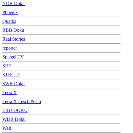
NDR Doku
Phoenix
Quarks
RBB Doku
Real Stories
reporter
Spiegel TV
SRF
STRG_F
SWR Doku
Terra X
Terra X Lesch & Co
TRU DOKU
WDR Doku
Welt