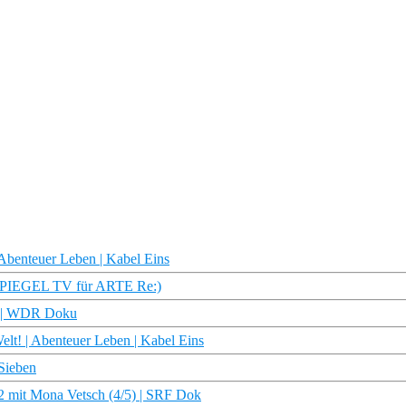
 Abenteuer Leben | Kabel Eins
t (SPIEGEL TV für ARTE Re:)
en | WDR Doku
Welt! | Abenteuer Leben | Kabel Eins
oSieben
22 mit Mona Vetsch (4/5) | SRF Dok