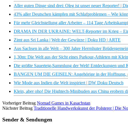
Aller guten Dinge sind drei: Oleg ist unser neuer Reporter! | D
43% aller Deutschen kämpfen mit Schlafproblemen – Wie könn
Für mehr Gleichstellung aller Arbeiter – 114 Tage Arbeitskam
DRAMA IN DER UKRAINE: WELT-Reporter im Krieg – Einbli
Zimt aus Sri Lanka | Welt der Gewürze | Doku HD | ARTE
Aus Sachsen in alle Welt – 300 Jahre Herrnhuter Brüdergem
1,30m: Die Welt aus der Sicht eines Parkour-Athleten mit Kle
Die größte Sauerteig-Sammlung der Welt! Entdeckungen und Ra
BANGEN UM DIE GEISELN: Angehörige in der Hoffnung, ge
Wie Mode aus Indien die Welt inspiriert | DW Doku Deutsch
Klein, aber oho! Die Hightech-Minibuden aus China erobern 
Vorheriger Beitrag
Nomad Games in Kasachstan
Nächster Beitrag
Traditionelle Handwerkskunst der Polsterer | Die 
Sender & Sendungen