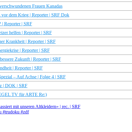
e verschwundenen Frauen Kanadas
z vor dem Krieg | Reporter | SRF Dok
 | Reporter | SRF
izer helfen | Reporter | SRF
her Krankheit | Reporter | SRF
rgiekrise | Reporter | SRF
bessere Zukunft | Reporter | SRF
ndheit | Reporter | SRF
Spezial – Auf Achse | Folge 4 | SRF
iz | DOK | SRF
PIEGEL TV für ARTE Re:)
iert mit unseren Altkleidern» | rec. | SRF
u #trudoku #zdf