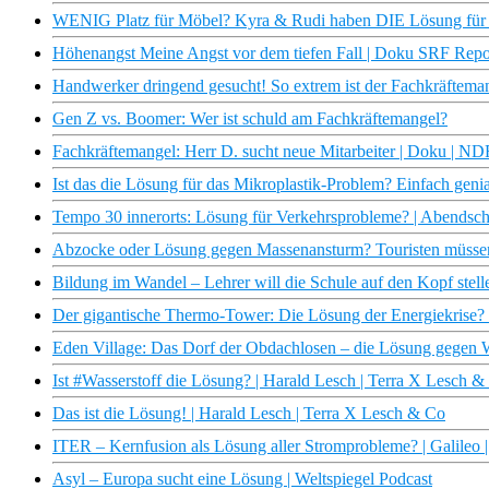
WENIG Platz für Möbel? Kyra & Rudi haben DIE Lösung für 
Höhenangst Meine Angst vor dem tiefen Fall | Doku SRF Rep
Handwerker dringend gesucht! So extrem ist der Fachkräftema
Gen Z vs. Boomer: Wer ist schuld am Fachkräftemangel?
Fachkräftemangel: Herr D. sucht neue Mitarbeiter | Doku | N
Ist das die Lösung für das Mikroplastik-Problem? Einfach genia
Tempo 30 innerorts: Lösung für Verkehrsprobleme? | Abendsc
Abzocke oder Lösung gegen Massenansturm? Touristen müssen 
Bildung im Wandel – Lehrer will die Schule auf den Kopf stell
Der gigantische Thermo-Tower: Die Lösung der Energiekrise? | 
Eden Village: Das Dorf der Obdachlosen – die Lösung gegen W
Ist #Wasserstoff die Lösung? | Harald Lesch | Terra X Lesch &
Das ist die Lösung! | Harald Lesch | Terra X Lesch & Co
ITER – Kernfusion als Lösung aller Stromprobleme? | Galileo 
Asyl – Europa sucht eine Lösung | Weltspiegel Podcast