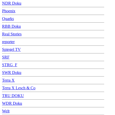
NDR Doku
Phoenix
Quarks
RBB Doku
Real Stories
reporter
Spiegel TV
SRF
STRG_F
SWR Doku
Terra X
Terra X Lesch & Co
TRU DOKU
WDR Doku
Welt