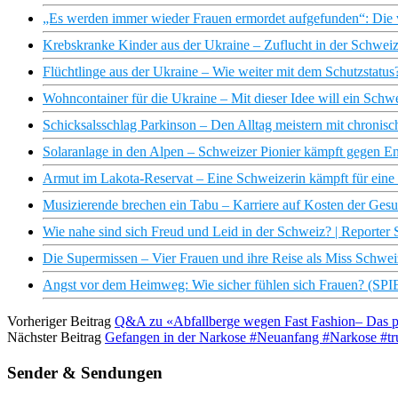
„Es werden immer wieder Frauen ermordet aufgefunden“: Di
Krebskranke Kinder aus der Ukraine – Zuflucht in der Schwei
Flüchtlinge aus der Ukraine – Wie weiter mit dem Schutzstatus?
Wohncontainer für die Ukraine – Mit dieser Idee will ein Schwe
Schicksalsschlag Parkinson – Den Alltag meistern mit chronisc
Solaranlage in den Alpen – Schweizer Pionier kämpft gegen Ene
Armut im Lakota-Reservat – Eine Schweizerin kämpft für eine 
Musizierende brechen ein Tabu – Karriere auf Kosten der Gesu
Wie nahe sind sich Freud und Leid in der Schweiz? | Reporter 
Die Supermissen – Vier Frauen und ihre Reise als Miss Schwe
Angst vor dem Heimweg: Wie sicher fühlen sich Frauen? (S
Vorheriger Beitrag
Q&A zu «Abfallberge wegen Fast Fashion– Das pass
Nächster Beitrag
Gefangen in der Narkose #Neuanfang #Narkose #tr
Sender & Sendungen