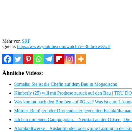
Mehr von
SRF
Quelle:
https://www.youtube.com/watch?v=36-bexwZwfI
Ähnliche Videos:
Somalia: Sie ist die Chefin auf dem Bau in Mogadischu
Kimberly (25) will mit Prothese zurück auf den Bau | TRU 
Was kommt nach den Bomben auf #Gaza? Was ist eure Lösung f
Mörder, Betrüger oder Drogendealer gegen den Fachkräftemange
Ich bau mir einen Campingplatz – Neustart an der Ostsee | D
Atomkraftwerke – Auslaufmodell oder grüne Lösung in der Ener