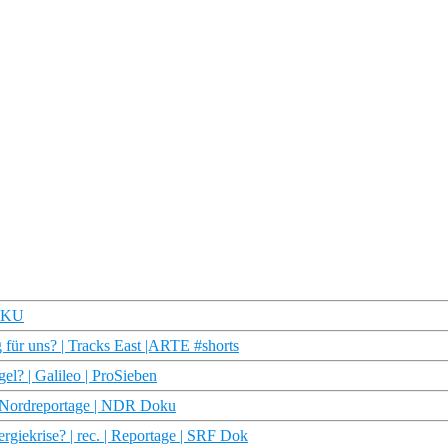
DOKU
ür uns? | Tracks East |ARTE #shorts
l? | Galileo | ProSieben
ie Nordreportage | NDR Doku
giekrise? | rec. | Reportage | SRF Dok