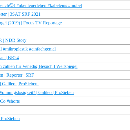
euch😉! #abenteuerleben #kabeleins #möbel
orter | 3SAT SRF 2021
ngel (2019) | Focus TV Reportage
DR | NDR Story
l #mikroplastik #einfachgenial
hau | BR24
zahlen für Venedig-Besuch I Weltspiegel
en | Reporter | SRF
Galileo | ProSieben |
ohnungslosigkeit? | Galileo | ProSieben
 Co #shorts
| ProSieben