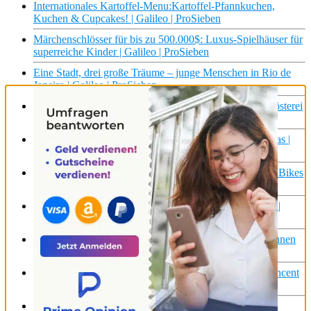
Internationales Kartoffel-Menu:Kartoffel-Pfannkuchen,
Kuchen & Cupcakes! | Galileo | ProSieben
Märchenschlösser für bis zu 500.000$: Luxus-Spielhäuser für
superreiche Kinder | Galileo | ProSieben
Eine Stadt, drei große Träume – junge Menschen in Rio de
Janeiro | Galileo | ProSieben
Masse meets Klasse: Kaffee-Gigant vs. Spezialitäten-Rösterei
| Galileo | ProSieben
Auf dem Weg zur Weltmacht! Der Fünfjahresplan Chinas |
Galileo | ProSieben
Vom Schrottrad zum schicken Stadtrad: Wie eine Roetz Bikes
alte Bikes recyled | Galileo | ProSieben
Leben mit einem Ex-Sträfling? Das Airbnb für Knackis |
Galileo | ProSieben
DRYAD: So will ein deutsches Team Waldbrände erkennen
und verhindern! | Galileo | ProSieben
Über 5100 Fußballfelder groß: Krasse Challenge für Vincent
im Mega-Solarpark! | Galileo | ProSieben
Mit Spielkarten zum Fruit Ninja! 5 Secrets über Karten |