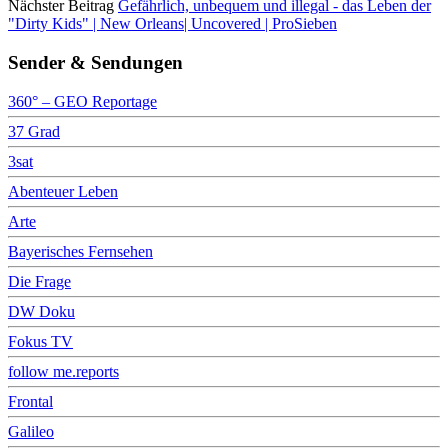
Nächster Beitrag
Gefährlich, unbequem und illegal - das Leben der
"Dirty Kids" | New Orleans| Uncovered | ProSieben
Sender & Sendungen
360° – GEO Reportage
37 Grad
3sat
Abenteuer Leben
Arte
Bayerisches Fernsehen
Die Frage
DW Doku
Fokus TV
follow me.reports
Frontal
Galileo