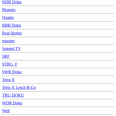
NDR Doku
Phoenix
Quarks
RBB Doku
Real Stories
reporter
Spiegel TV
SRF
STRG_F
SWR Doku
Terra X
Terra X Lesch & Co
TRU DOKU
WDR Doku
Welt