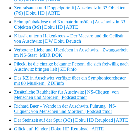
Zentralsauna und Doppelportrait | Auschwitz in 33 Objekten
(7/9) | Doku HD | ARTE
Schnupftabakdose und Krematoriumsöfen | Auschwitz in 33
Objekten (8/9) | Doku HD | ARTE
Klassik unterm Hakenkreuz – Der Maestro und die Cellistin
von Auschwitz | DW Doku Deutsch
Verbotene Liebe und Überleben in Auschwitz · Zwangsarbeit
im NS-Staat | MDR DOK
Pilecki ist die einzige bekannte Person, die sich freiwillig nach
Auschwitz bringen ließ | ZDFinfo
Das KZ in Auschwitz verfügte über ein Symphonieorchester
mit 80 Musikern | ZDFinfo
Zusätzliche Raubhelfer für Auschwitz | NS-Cliquen: von
Menschen und Mördern | Podcast #mdr
Richard Baer – Wende in der Auschwitz Führung | NS-
Cliquen: von Menschen und Mördern | Podcast #mdr
Der Steinzeit auf der Spur (3/3) | Doku HD Reupload | ARTE
Glück auf, Kinder | Doku HD Reupload | ARTE