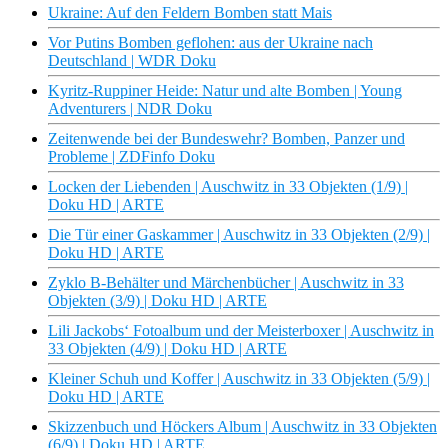
Ukraine: Auf den Feldern Bomben statt Mais
Vor Putins Bomben geflohen: aus der Ukraine nach
Deutschland | WDR Doku
Kyritz-Ruppiner Heide: Natur und alte Bomben | Young
Adventurers | NDR Doku
Zeitenwende bei der Bundeswehr? Bomben, Panzer und
Probleme | ZDFinfo Doku
Locken der Liebenden | Auschwitz in 33 Objekten (1/9) |
Doku HD | ARTE
Die Tür einer Gaskammer | Auschwitz in 33 Objekten (2/9) |
Doku HD | ARTE
Zyklo B-Behälter und Märchenbücher | Auschwitz in 33
Objekten (3/9) | Doku HD | ARTE
Lili Jackobs‘ Fotoalbum und der Meisterboxer | Auschwitz in
33 Objekten (4/9) | Doku HD | ARTE
Kleiner Schuh und Koffer | Auschwitz in 33 Objekten (5/9) |
Doku HD | ARTE
Skizzenbuch und Höckers Album | Auschwitz in 33 Objekten
(6/9) | Doku HD | ARTE