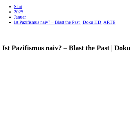
Start
2025
Januar
Ist Pazifismus naiv? – Blast the Past | Doku HD |ARTE
Ist Pazifismus naiv? – Blast the Past | D