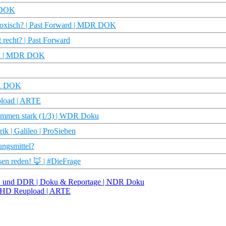
R DOK
chtoxisch? | Past Forward | MDR DOK
t recht? | Past Forward
ard | MDR DOK
DR DOK
upload | ARTE
Zusammen stark (1/3) | WDR Doku
rik | Galileo | ProSieben
ungsmittel?
sen reden! 🦊 | #DieFrage
RD und DDR | Doku & Reportage | NDR Doku
ku HD Reupload | ARTE