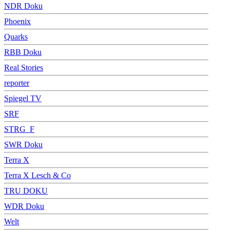
NDR Doku
Phoenix
Quarks
RBB Doku
Real Stories
reporter
Spiegel TV
SRF
STRG_F
SWR Doku
Terra X
Terra X Lesch & Co
TRU DOKU
WDR Doku
Welt