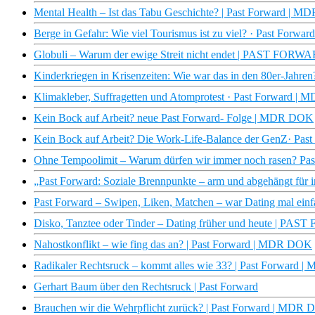
Mental Health – Ist das Tabu Geschichte? | Past Forward | 
Berge in Gefahr: Wie viel Tourismus ist zu viel? · Past For
Globuli – Warum der ewige Streit nicht endet | PAST FORW
Kinderkriegen in Krisenzeiten: Wie war das in den 80er-Jahre
Klimakleber, Suffragetten und Atomprotest · Past Forward 
Kein Bock auf Arbeit? neue Past Forward- Folge | MDR DOK
Kein Bock auf Arbeit? Die Work-Life-Balance der GenZ· Pa
Ohne Tempoolimit – Warum dürfen wir immer noch rasen? P
„Past Forward: Soziale Brennpunkte – arm und abgehängt f
Past Forward – Swipen, Liken, Matchen – war Dating mal e
Disko, Tanztee oder Tinder – Dating früher und heute |
Nahostkonflikt – wie fing das an? | Past Forward | MDR DOK
Radikaler Rechtsruck – kommt alles wie 33? | Past Forward
Gerhart Baum über den Rechtsruck | Past Forward
Brauchen wir die Wehrpflicht zurück? | Past Forward | MDR