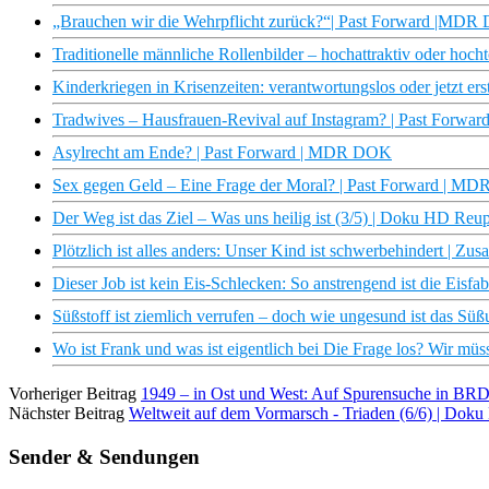
„Brauchen wir die Wehrpflicht zurück?“| Past Forward |MD
Traditionelle männliche Rollenbilder – hochattraktiv oder ho
Kinderkriegen in Krisenzeiten: verantwortungslos oder jetzt ers
Tradwives – Hausfrauen-Revival auf Instagram? | Past Forw
Asylrecht am Ende? | Past Forward | MDR DOK
Sex gegen Geld – Eine Frage der Moral? | Past Forward | M
Der Weg ist das Ziel – Was uns heilig ist (3/5) | Doku HD Re
Plötzlich ist alles anders: Unser Kind ist schwerbehindert | 
Dieser Job ist kein Eis-Schlecken: So anstrengend ist die Eisfab
Süßstoff ist ziemlich verrufen – doch wie ungesund ist das Süß
Wo ist Frank und was ist eigentlich bei Die Frage los? Wir müs
Vorheriger Beitrag
1949 – in Ost und West: Auf Spurensuche in B
Nächster Beitrag
Weltweit auf dem Vormarsch - Triaden (6/6) | Do
Sender & Sendungen