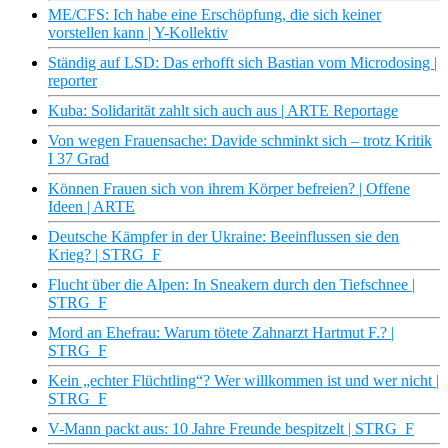
ME/CFS: Ich habe eine Erschöpfung, die sich keiner
vorstellen kann | Y-Kollektiv
Ständig auf LSD: Das erhofft sich Bastian vom Microdosing |
reporter
Kuba: Solidarität zahlt sich auch aus | ARTE Reportage
Von wegen Frauensache: Davide schminkt sich – trotz Kritik
I 37 Grad
Können Frauen sich von ihrem Körper befreien? | Offene
Ideen | ARTE
Deutsche Kämpfer in der Ukraine: Beeinflussen sie den
Krieg? | STRG_F
Flucht über die Alpen: In Sneakern durch den Tiefschnee |
STRG_F
Mord an Ehefrau: Warum tötete Zahnarzt Hartmut F.? |
STRG_F
Kein „echter Flüchtling“? Wer willkommen ist und wer nicht |
STRG_F
V-Mann packt aus: 10 Jahre Freunde bespitzelt | STRG_F