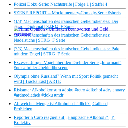
Polizei Doku-Serie: Nachtstreife | Folge 1 | Staffel 4
SZENE REPORT – Mockumentary-Comedy-Serie #shorts
(1/3) Machenschaften des iranischen Geheimdienstes: Der
Terror-Diplomat | STRG_F Serie
(2/3) Machenschaften des iranischen Geheimdienstes:
Nadelstiche | STRG_F Serie
×
(3/3) Machenschaften des iranischen Geheimdienstes: Pakt
mit dem Engel | STRG_F Serie
Exzesse: Jürgen Vogel über den Dreh der Serie „Informant“
#ndr #thriller #behindthescene
Olympia ohne Russland? Wenn mit Sport Politik gemacht
wird | Tracks East | ARTE
Riskanter Alkoholkonsum #doku #retro #alkohol #dryjanuary
#ardmediathek #doku #mdr
Ab welcher Menge ist Alkohol schädlich? | Galileo |
ProSieben
Reporterin Caro reagiert auf „Hauptsache Alkohol?“ | Y-
Kollektiv