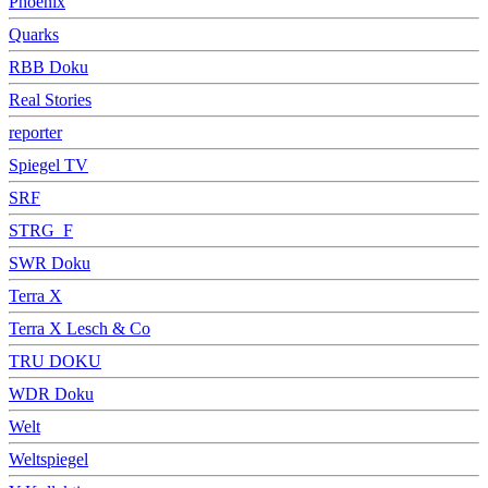
Phoenix
Quarks
RBB Doku
Real Stories
reporter
Spiegel TV
SRF
STRG_F
SWR Doku
Terra X
Terra X Lesch & Co
TRU DOKU
WDR Doku
Welt
Weltspiegel