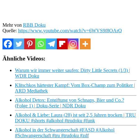
Mehr von
RBB Doku
Quelle:
https://www.youtube.com/watch?v=6WVS9f8OArQ
Ähnliche Videos:
Warum wir immer weiter saufen: Dirty Little Secrets (1/3) |
WDR Doku
Klitschkos härtester Kampf: Vom Box-Champ zum Politiker |
ARD Mediathek
Alkohol Detox: Entgiftung von Schnaps, Bier und Co.?
(Folge 1) | Doku-Serie | NDR Doku
Alkohol & Liebe: Laura (28) ist seit 2,5 Jahren trocken | TRU
DOKU #shorts #alkohol #trudoku #funk
Alkohol in der Schwangerschaft #FASD #Alkohol
#Schwangerschaft #tru #trudoku #zdf