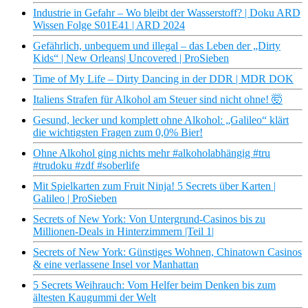
Industrie in Gefahr – Wo bleibt der Wasserstoff? | Doku ARD
Wissen Folge S01E41 | ARD 2024
Gefährlich, unbequem und illegal – das Leben der „Dirty
Kids“ | New Orleans| Uncovered | ProSieben
Time of My Life – Dirty Dancing in der DDR | MDR DOK
Italiens Strafen für Alkohol am Steuer sind nicht ohne! 🤯
Gesund, lecker und komplett ohne Alkohol: „Galileo“ klärt
die wichtigsten Fragen zum 0,0% Bier!
Ohne Alkohol ging nichts mehr #alkoholabhängig #tru
#trudoku #zdf #soberlife
Mit Spielkarten zum Fruit Ninja! 5 Secrets über Karten |
Galileo | ProSieben
Secrets of New York: Von Untergrund-Casinos bis zu
Millionen-Deals in Hinterzimmern |Teil 1|
Secrets of New York: Günstiges Wohnen, Chinatown Casinos
& eine verlassene Insel vor Manhattan
5 Secrets Weihrauch: Vom Helfer beim Denken bis zum
ältesten Kaugummi der Welt