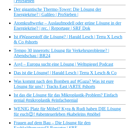
| ProSieben
Der gigantische Thermo-Tower: Die Lösung der
Energiekrise? | Galileo | ProSieben |
Atomkraftwerke – Auslaufmodell oder grüne Lösung in der
Energiekrise? | rec. | Reportage | SRF Dok
Ist #Wasserstoff die Lösung? | Harald Lesch | Terra X Lesch
& Co #shorts
Tempo 30 innerorts: Lösung für Verkehrsprobleme? |
Abendschau | BR24
Asyl – Europa sucht eine Lösung | Weltspiegel Podcast
Das ist die Lösung! | Harald Lesch | Terra X Lesch & Co
Was kommt nach den Bomben auf #Gaza? Was ist eure
Lösung für uns? | Tracks East |ARTE #shorts
Ist das die Lösung für das Mikroplastik-Problem? Einfach
genial #mikroplastik #einfachgenial
WENIG Platz für Möbel? Kyra & Rudi haben DIE Lösung
für euch😉! #abenteuerleben #kabeleins #möbel
Frauen auf dem Bau – Die Lösung für den
Fachkräftemangel?| Reporter | SRF