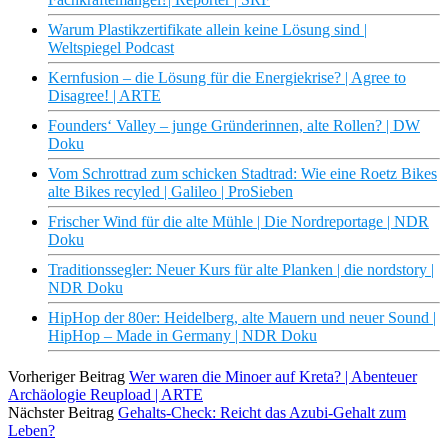
Warum Plastikzertifikate allein keine Lösung sind |
Weltspiegel Podcast
Kernfusion – die Lösung für die Energiekrise? | Agree to
Disagree! | ARTE
Founders‘ Valley – junge Gründerinnen, alte Rollen? | DW
Doku
Vom Schrottrad zum schicken Stadtrad: Wie eine Roetz Bikes
alte Bikes recyled | Galileo | ProSieben
Frischer Wind für die alte Mühle | Die Nordreportage | NDR
Doku
Traditionssegler: Neuer Kurs für alte Planken | die nordstory |
NDR Doku
HipHop der 80er: Heidelberg, alte Mauern und neuer Sound |
HipHop – Made in Germany | NDR Doku
Vorheriger Beitrag
Wer waren die Minoer auf Kreta? | Abenteuer
Archäologie Reupload | ARTE
Nächster Beitrag
Gehalts-Check: Reicht das Azubi-Gehalt zum
Leben?