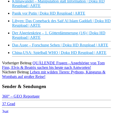
Klimawandel – Manipulation statt Information | Doku HD
Reupload | ARTE
Panik vor Putin | Doku HD Reupload | ARTE
Libyen: Das Comeback des Saif Al Islam Gaddafi | Doku HD
Reupload | ARTE
Der Algerienkrieg – 1. Götterdämmerung (1/6) | Doku HD
Reupload | ARTE
Das Auge – Forschung Sehen | Doku HD Reupload | ARTE
China-USA: Spielball WHO | Doku HD Reupload | ARTE
Vorheriger Beitrag
QUÄLENDE Fragen - Angehörige von Tom
Finn, Elvis & Beatrix suchen bis heute nach Antworten!
Nächster Beitrag
Leben mit wilden Tieren: Pythons, Kängurus &
Wombats auf großer Reise!
Sender & Sendungen
360° – GEO Reportage
37 Grad
3sat