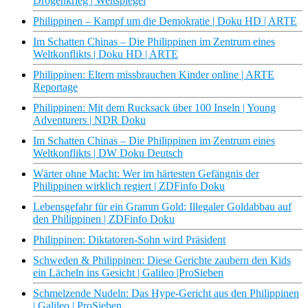
Drogenkrieg | Weltspiegel
Philippinen – Kampf um die Demokratie | Doku HD | ARTE
Im Schatten Chinas – Die Philippinen im Zentrum eines
Weltkonflikts | Doku HD | ARTE
Philippinen: Eltern missbrauchen Kinder online | ARTE
Reportage
Philippinen: Mit dem Rucksack über 100 Inseln | Young
Adventurers | NDR Doku
Im Schatten Chinas – Die Philippinen im Zentrum eines
Weltkonflikts | DW Doku Deutsch
Wärter ohne Macht: Wer im härtesten Gefängnis der
Philippinen wirklich regiert | ZDFinfo Doku
Lebensgefahr für ein Gramm Gold: Illegaler Goldabbau auf
den Philippinen | ZDFinfo Doku
Philippinen: Diktatoren-Sohn wird Präsident
Schweden & Philippinen: Diese Gerichte zaubern den Kids
ein Lächeln ins Gesicht | Galileo |ProSieben
Schmelzende Nudeln: Das Hype-Gericht aus den Philippinen
| Galileo | ProSieben