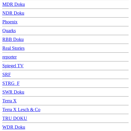
MDR Doku
NDR Doku
Phoenix
Quarks
RBB Doku
Real Stories
reporter
Spiegel TV
SRF
STRG_F
SWR Doku
Terra X
Terra X Lesch & Co
TRU DOKU
WDR Doku