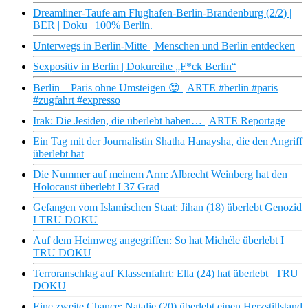
Dreamliner-Taufe am Flughafen-Berlin-Brandenburg (2/2) |
BER | Doku | 100% Berlin.
Unterwegs in Berlin-Mitte | Menschen und Berlin entdecken
Sexpositiv in Berlin | Dokureihe „F*ck Berlin“
Berlin – Paris ohne Umsteigen 😍 | ARTE #berlin #paris
#zugfahrt #expresso
Irak: Die Jesiden, die überlebt haben… | ARTE Reportage
Ein Tag mit der Journalistin Shatha Hanaysha, die den Angriff
überlebt hat
Die Nummer auf meinem Arm: Albrecht Weinberg hat den
Holocaust überlebt I 37 Grad
Gefangen vom Islamischen Staat: Jihan (18) überlebt Genozid
I TRU DOKU
Auf dem Heimweg angegriffen: So hat Michéle überlebt I
TRU DOKU
Terroranschlag auf Klassenfahrt: Ella (24) hat überlebt | TRU
DOKU
Eine zweite Chance: Natalie (20) überlebt einen Herzstillstand