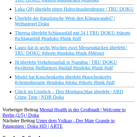
Luka (28) überlebt einen Hubschrauberabsturz | TRU DOKU
Überlebt der französische Wein den Klimawandel? |
Weltspiegel Doku
Theresa überlebt Schlaganfall mit 24 I TRU DOKU #shorts
#schlaganfall #trudoku #funk #zdf
Lauro hat in sechs Wochen zwei Messerattacken überlebt |
TRU DOKU #shorts #trudoku #funk #Messer
Jil überlebt Verkehrsunfall in Namibia | TRU DOKU
#weltreise #influencer #unfall #trudoku #funk #zdf
Muriel hat Knochenkrebs überlebt #knochenkrebs
#chemotherapie #trudoku #doku #shorts #funk #zdf
Glück im Unglück – Den Mordanschlag überlebt | ARD
Crime Time | NDR Doku
Vorheriger Beitrag
Mental Health in der Großstadt | Welcome to
Berlin (2/5) | Doku
Nächster Beitrag
Unter dem Vulkan - Der Mate Grande in
Patagonien | Doku HD | ARTE