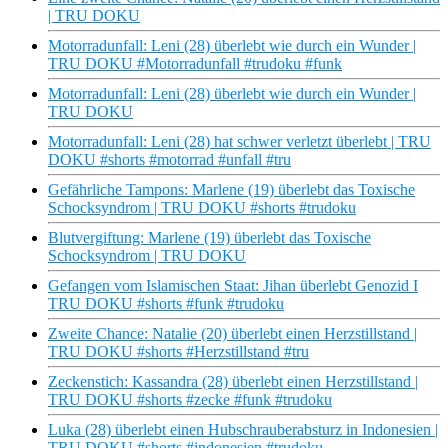
| TRU DOKU
Motorradunfall: Leni (28) überlebt wie durch ein Wunder |
TRU DOKU #Motorradunfall #trudoku #funk
Motorradunfall: Leni (28) überlebt wie durch ein Wunder |
TRU DOKU
Motorradunfall: Leni (28) hat schwer verletzt überlebt | TRU
DOKU #shorts #motorrad #unfall #tru
Gefährliche Tampons: Marlene (19) überlebt das Toxische
Schocksyndrom | TRU DOKU #shorts #trudoku
Blutvergiftung: Marlene (19) überlebt das Toxische
Schocksyndrom | TRU DOKU
Gefangen vom Islamischen Staat: Jihan überlebt Genozid I
TRU DOKU #shorts #funk #trudoku
Zweite Chance: Natalie (20) überlebt einen Herzstillstand |
TRU DOKU #shorts #Herzstillstand #tru
Zeckenstich: Kassandra (28) überlebt einen Herzstillstand |
TRU DOKU #shorts #zecke #funk #trudoku
Luka (28) überlebt einen Hubschrauberabsturz in Indonesien |
TRU DOKU #shorts #indonesien #trudoku