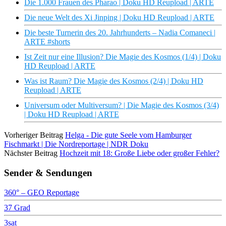
Die 1.000 Frauen des Pharao | Doku HD Reupload | ARTE
Die neue Welt des Xi Jinping | Doku HD Reupload | ARTE
Die beste Turnerin des 20. Jahrhunderts – Nadia Comaneci |
ARTE #shorts
Ist Zeit nur eine Illusion? Die Magie des Kosmos (1/4) | Doku
HD Reupload | ARTE
Was ist Raum? Die Magie des Kosmos (2/4) | Doku HD
Reupload | ARTE
Universum oder Multiversum? | Die Magie des Kosmos (3/4)
| Doku HD Reupload | ARTE
Vorheriger Beitrag
Helga - Die gute Seele vom Hamburger
Fischmarkt | Die Nordreportage | NDR Doku
Nächster Beitrag
Hochzeit mit 18: Große Liebe oder großer Fehler?
Sender & Sendungen
360° – GEO Reportage
37 Grad
3sat