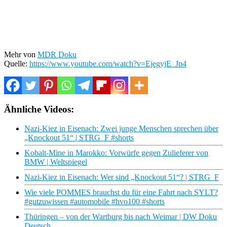
Mehr von
MDR Doku
Quelle:
https://www.youtube.com/watch?v=EjegyjE_Jp4
Ähnliche Videos:
Nazi-Kiez in Eisenach: Zwei junge Menschen sprechen über
„Knockout 51“ | STRG_F #shorts
Kobalt-Mine in Marokko: Vorwürfe gegen Zulieferer von
BMW | Weltspiegel
Nazi-Kiez in Eisenach: Wer sind „Knockout 51“? | STRG_F
Wie viele POMMES brauchst du für eine Fahrt nach SYLT?
#gutzuwissen #automobile #hvo100 #shorts
Thüringen – von der Wartburg bis nach Weimar | DW Doku
Deutsch