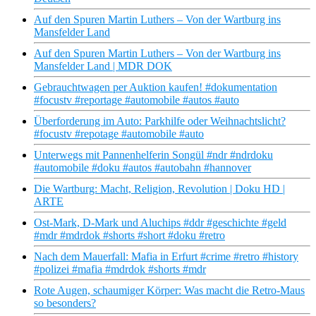
Auf den Spuren Martin Luthers – Von der Wartburg ins
Mansfelder Land
Auf den Spuren Martin Luthers – Von der Wartburg ins
Mansfelder Land | MDR DOK
Gebrauchtwagen per Auktion kaufen! #dokumentation
#focustv #reportage #automobile #autos #auto
Überforderung im Auto: Parkhilfe oder Weihnachtslicht?
#focustv #repotage #automobile #auto
Unterwegs mit Pannenhelferin Songül #ndr #ndrdoku
#automobile #doku #autos #autobahn #hannover
Die Wartburg: Macht, Religion, Revolution | Doku HD |
ARTE
Ost-Mark, D-Mark und Aluchips #ddr #geschichte #geld
#mdr #mdrdok #shorts #short #doku #retro
Nach dem Mauerfall: Mafia in Erfurt #crime #retro #history
#polizei #mafia #mdrdok #shorts #mdr
Rote Augen, schaumiger Körper: Was macht die Retro-Maus
so besonders?