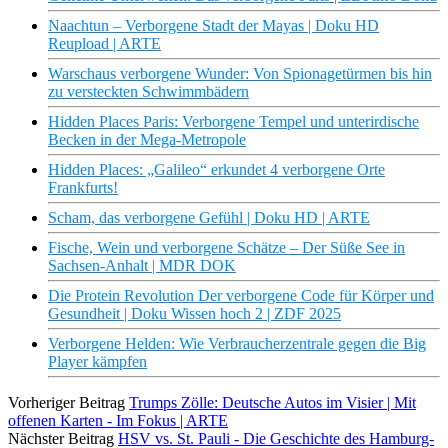
Naachtun – Verborgene Stadt der Mayas | Doku HD
Reupload | ARTE
Warschaus verborgene Wunder: Von Spionagetürmen bis hin
zu versteckten Schwimmbädern
Hidden Places Paris: Verborgene Tempel und unterirdische
Becken in der Mega-Metropole
Hidden Places: „Galileo“ erkundet 4 verborgene Orte
Frankfurts!
Scham, das verborgene Gefühl | Doku HD | ARTE
Fische, Wein und verborgene Schätze – Der Süße See in
Sachsen-Anhalt | MDR DOK
Die Protein Revolution Der verborgene Code für Körper und
Gesundheit | Doku Wissen hoch 2 | ZDF 2025
Verborgene Helden: Wie Verbraucherzentrale gegen die Big
Player kämpfen
Vorheriger Beitrag
Trumps Zölle: Deutsche Autos im Visier | Mit
offenen Karten - Im Fokus | ARTE
Nächster Beitrag
HSV vs. St. Pauli - Die Geschichte des Hamburg-