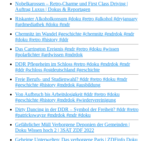
Nobelkarossen – Retro-Charme und First Class Driving |
Auftrag Luxus | Dokus & Reportagen
Riskanter Alkoholkonsum #doku #retro #alkohol #dryjanuary
#ardmediathek #doku #mdr
Chemnitz im Wandel #geschichte #chemnitz #mdrdok #mdr
#doku #retro #history #ddr
Das Carrington Ereignis #mdr #retro #doku #wissen
#polarlichter #ardwissen #mdrdok
DDR Pflegeheim im Schloss #retro #doku #mdrdok #mdr
#ddr #schloss #ostdeutschland #geschichte
Freie Berufs- und Studienwahl? #ddr #retro #doku #mdr
#geschichte #history #mdrdok #ausbildung
Von Aufbruch bis Arbeitslosigkeit #ddr #retro #doku
#geschichte #history #mdrdok #wiedervereinigung
Dirty Dancing in der DDR – Symbol der Freiheit? #ddr #retro
#patrickswayze #mdrdok #mdr #doku
Gefährlicher Müll Verborgene Deponien der Gemeinden |
Doku Wissen hoch 2 | 3SAT ZDF 2022
Geheime Unterwelten: Das verborgene Paris | ZDFinfo Doku