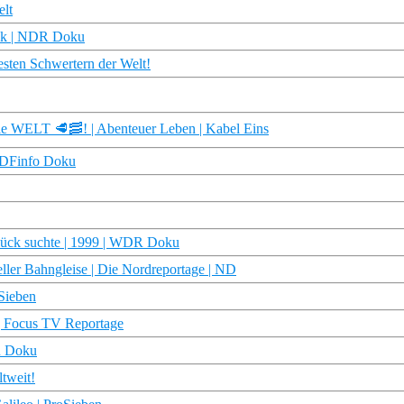
elt
lick | NDR Doku
esten Schwertern der Welt!
 WELT 🥩​🥓​! | Abenteuer Leben | Kabel Eins
 ZDFinfo Doku
 Glück suchte | 1999 | WDR Doku
ller Bahngleise | Die Nordreportage | ND
oSieben
| Focus TV Reportage
R Doku
tweit!