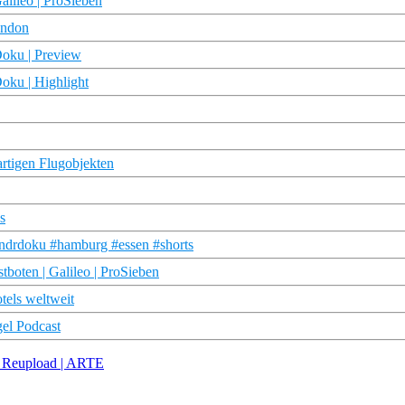
lileo | ProSieben
ondon
oku | Preview
oku | Highlight
rtigen Flugobjekten
s
ndrdoku #hamburg #essen #shorts
boten | Galileo | ProSieben
tels weltweit
gel Podcast
D Reupload | ARTE