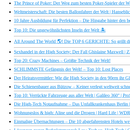
The Prince of Poker: Der Weg zum besten Poker-Spieler der W
Weltmeisterschaft: Die besten Ballonfahrer der Welt | Hanseb
10 Jahre Ausbildung für Perfektion – Die Hingabe hinter den b
Top 10: Die ungewöhnlichsten Inseln der Welt 🏝
All Around The World 🌎​! Die TOP 6 GERICHTE: So grillt die
Sexhandel in der High Society: Der Fall Ghislaine Maxwell |
Top 20: Crazy Machines – Größte Technik der Welt!
SCHLIMMSTE Gefängnis der Welt! – Top 10: Lost Places
Der Heiratsvermittler: Wie die High Society in den 90ern ihr
Die Schienenbauer aus Bützow – Keiner verlegt weltweit schne
Top 10: Verrückte Fahrzeuge aus aller Welt | Galileo 360° | Pr
Die High-Tech Notaufnahme – Das Unfallkrankenhaus Berlin 
Wohnungslos & high: Aline und die Drogen | Hard Life | WD
Einmalige Übernachtungen – Die 10 abgefahrensten Hotels wel