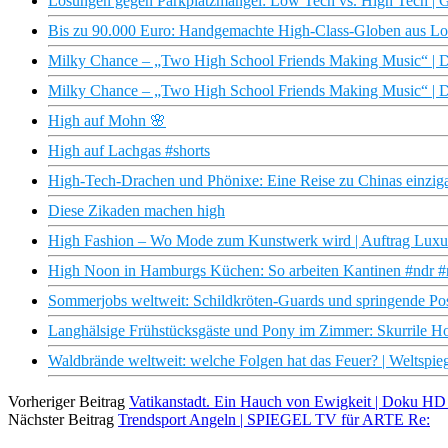
Lösungen gegen Parkplatzmangel: Low Tech vs. High Tech | Ga
Bis zu 90.000 Euro: Handgemachte High-Class-Globen aus L
Milky Chance – „Two High School Friends Making Music“ | D
Milky Chance – „Two High School Friends Making Music“ | D
High auf Mohn 🌸
High auf Lachgas #shorts
High-Tech-Drachen und Phönixe: Eine Reise zu Chinas einziga
Diese Zikaden machen high
High Fashion – Wo Mode zum Kunstwerk wird | Auftrag Luxu
High Noon in Hamburgs Küchen: So arbeiten Kantinen #ndr #
Sommerjobs weltweit: Schildkröten-Guards und springende Post
Langhälsige Frühstücksgäste und Pony im Zimmer: Skurrile Ho
Waldbrände weltweit: welche Folgen hat das Feuer? | Weltspie
Vorheriger Beitrag
Vatikanstadt. Ein Hauch von Ewigkeit | Doku H
Nächster Beitrag
Trendsport Angeln | SPIEGEL TV für ARTE Re: