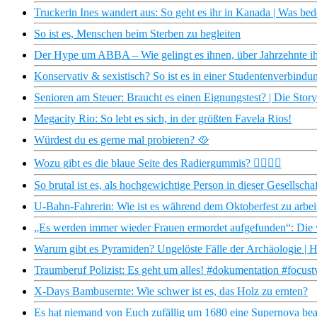
Truckerin Ines wandert aus: So geht es ihr in Kanada | Was be
So ist es, Menschen beim Sterben zu begleiten
Der Hype um ABBA – Wie gelingt es ihnen, über Jahrzehnte i
Konservativ & sexistisch? So ist es in einer Studentenverbindun
Senioren am Steuer: Braucht es einen Eignungstest? | Die Stor
Megacity Rio: So lebt es sich, in der größten Favela Rios!
Würdest du es gerne mal probieren? 🥘
Wozu gibt es die blaue Seite des Radiergummis? 🙇‍♂️🙇‍♀️
So brutal ist es, als hochgewichtige Person in dieser Gesellschaf
U-Bahn-Fahrerin: Wie ist es während dem Oktoberfest zu arbei
„Es werden immer wieder Frauen ermordet aufgefunden“: Di
Warum gibt es Pyramiden? Ungelöste Fälle der Archäologie | H
Traumberuf Polizist: Es geht um alles! #dokumentation #focust
X-Days Bambusernte: Wie schwer ist es, das Holz zu ernten?
Es hat niemand von Euch zufällig um 1680 eine Supernova be