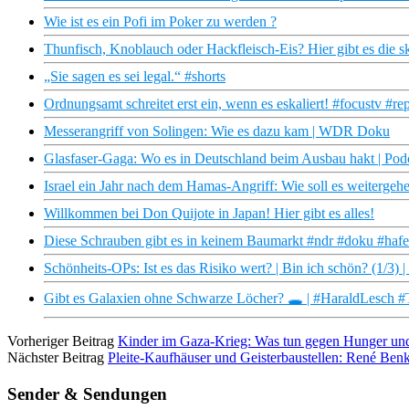
Wie ist es ein Pofi im Poker zu werden ?
Thunfisch, Knoblauch oder Hackfleisch-Eis? Hier gibt es die sk
„Sie sagen es sei legal.“ #shorts
Ordnungsamt schreitet erst ein, wenn es eskaliert! #focustv #r
Messerangriff von Solingen: Wie es dazu kam | WDR Doku
Glasfaser-Gaga: Wo es in Deutschland beim Ausbau hakt | Po
Israel ein Jahr nach dem Hamas-Angriff: Wie soll es weitergeh
Willkommen bei Don Quijote in Japan! Hier gibt es alles!
Diese Schrauben gibt es in keinem Baumarkt #ndr #doku #haf
Schönheits-OPs: Ist es das Risiko wert? | Bin ich schön? (1/3
Gibt es Galaxien ohne Schwarze Löcher? 🕳️ | #HaraldLesch 
Vorheriger Beitrag
Kinder im Gaza-Krieg: Was tun gegen Hunger und
Nächster Beitrag
Pleite-Kaufhäuser und Geisterbaustellen: René Benko
Sender & Sendungen