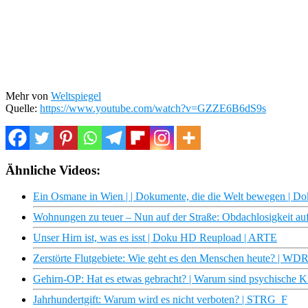
Mehr von
Weltspiegel
Quelle:
https://www.youtube.com/watch?v=GZZE6B6dS9s
Ähnliche Videos:
Ein Osmane in Wien | | Dokumente, die die Welt bewegen | 
Wohnungen zu teuer – Nun auf der Straße: Obdachlosigkeit au
Unser Hirn ist, was es isst | Doku HD Reupload | ARTE
Zerstörte Flutgebiete: Wie geht es den Menschen heute? | W
Gehirn-OP: Hat es etwas gebracht? | Warum sind psychische 
Jahrhundertgift: Warum wird es nicht verboten? | STRG_F