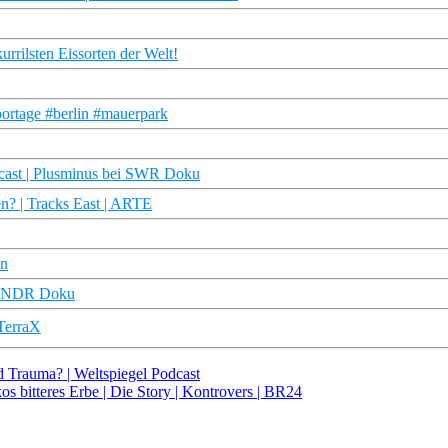
urrilsten Eissorten der Welt!
eportage #berlin #mauerpark
dcast | Plusminus bei SWR Doku
en? | Tracks East | ARTE
en
) | NDR Doku
#TerraX
 Trauma? | Weltspiegel Podcast
s bitteres Erbe | Die Story | Kontrovers | BR24