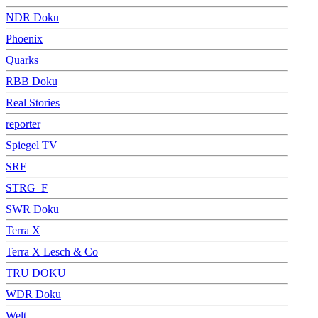
NDR Doku
Phoenix
Quarks
RBB Doku
Real Stories
reporter
Spiegel TV
SRF
STRG_F
SWR Doku
Terra X
Terra X Lesch & Co
TRU DOKU
WDR Doku
Welt