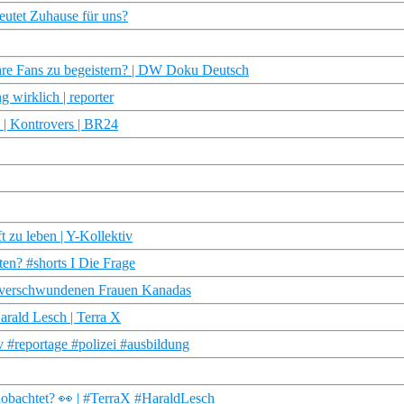
deutet Zuhause für uns?
hre Fans zu begeistern? | DW Doku Deutsch
g wirklich | reporter
y | Kontrovers | BR24
t zu leben | Y-Kollektiv
ten? #shorts I Die Frage
e verschwundenen Frauen Kanadas
arald Lesch | Terra X
v #reportage #polizei #ausbildung
aobachtet? 👀 | #TerraX #HaraldLesch